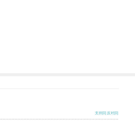
支持
[0]
反对
[0]