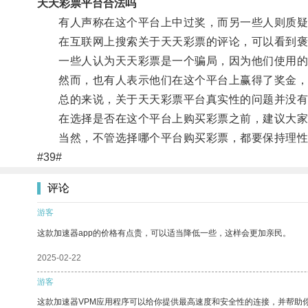
天天彩票平台合法吗
有人声称在这个平台上中过奖，而另一些人则质疑
在互联网上搜索关于天天彩票的评论，可以看到褒
一些人认为天天彩票是一个骗局，因为他们使用的
然而，也有人表示他们在这个平台上赢得了奖金，
总的来说，关于天天彩票平台真实性的问题并没有
在选择是否在这个平台上购买彩票之前，建议大家
当然，不管选择哪个平台购买彩票，都要保持理性
#39#
评论
游客
这款加速器app的价格有点贵，可以适当降低一些，这样会更加亲民。
2025-02-22
游客
这款加速器VPM应用程序可以给你提供最高速度和安全性的连接，并帮助