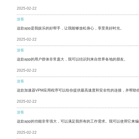
2025-02-22
游客
这款app是我娱乐的好帮手，让我能够放松身心，享受美好时光。
2025-02-22
游客
这款app的用户群体非常庞大，我可以结识到来自世界各地的朋友。
2025-02-22
游客
这款加速器VPM应用程序可以给你提供最高速度和安全性的连接，并帮助
2025-02-22
游客
这款app的功能非常强大，可以满足我所有的工作需求。我可以使用它来
2025-02-22