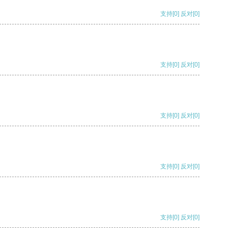
支持
[0]
反对
[0]
支持
[0]
反对
[0]
支持
[0]
反对
[0]
支持
[0]
反对
[0]
支持
[0]
反对
[0]