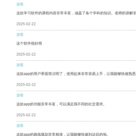
游客
这款学习软件的课程内容非常丰富，涵盖了各个学科的知识。老师的讲解
2025-02-22
游客
这个软件很好用
2025-02-22
游客
这款app的用户界面简洁明了，使用起来非常容易上手，让我能够快速熟
2025-02-22
游客
这款app的功能非常丰富，可以满足我不同的社交需求。
2025-02-22
游客
这款app的路线规划非常精准，让我能够快速到达目的地。