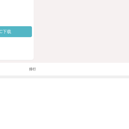
PC下载
排行