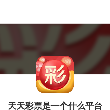
天天彩票是一个什么平台