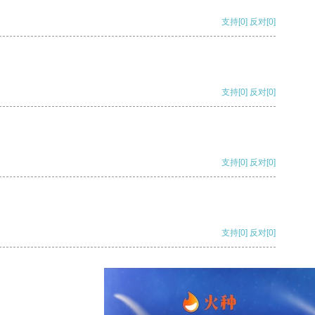
支持
[0]
反对
[0]
支持
[0]
反对
[0]
支持
[0]
反对
[0]
支持
[0]
反对
[0]
支持
[0]
反对
[0]