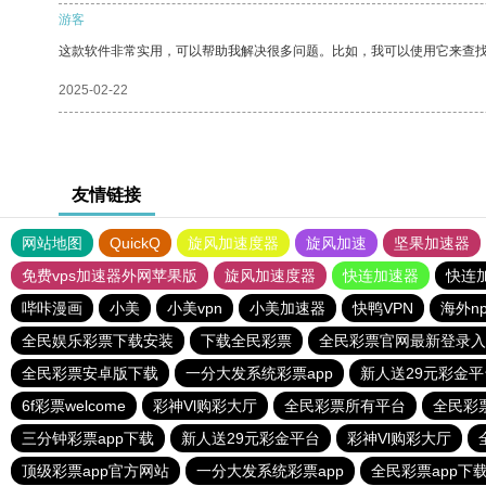
游客
这款软件非常实用，可以帮助我解决很多问题。比如，我可以使用它来查
2025-02-22
友情链接
网站地图
QuickQ
旋风加速度器
旋风加速
坚果加速器
免费vps加速器外网苹果版
旋风加速度器
快连加速器
快连
哔咔漫画
小美
小美vpn
小美加速器
快鸭VPN
海外n
全民娱乐彩票下载安装
下载全民彩票
全民彩票官网最新登录入
全民彩票安卓版下载
一分大发系统彩票app
新人送29元彩金平
6f彩票welcome
彩神Vl购彩大厅
全民彩票所有平台
全民彩
三分钟彩票app下载
新人送29元彩金平台
彩神Vl购彩大厅
顶级彩票app官方网站
一分大发系统彩票app
全民彩票app下