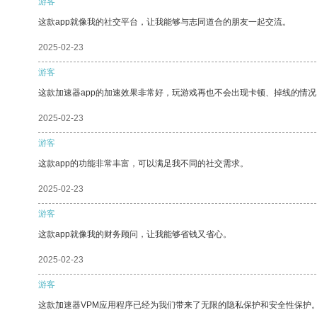
游客
这款app就像我的社交平台，让我能够与志同道合的朋友一起交流。
2025-02-23
游客
这款加速器app的加速效果非常好，玩游戏再也不会出现卡顿、掉线的情况
2025-02-23
游客
这款app的功能非常丰富，可以满足我不同的社交需求。
2025-02-23
游客
这款app就像我的财务顾问，让我能够省钱又省心。
2025-02-23
游客
这款加速器VPM应用程序已经为我们带来了无限的隐私保护和安全性保护