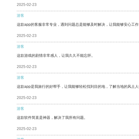
2025-02-23
游客
这款app的客服非常专业，遇到问题总是能够及时解决，让我能够安心工作
2025-02-23
游客
这款游戏的剧情非常感人，让我久久不能忘怀。
2025-02-23
游客
这款app是我旅行的好帮手，让我能够轻松找到目的地，了解当地的风土人
2025-02-23
游客
这款软件简直是神器，解决了我所有问题。
2025-02-23