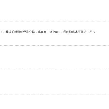
了。我以前玩游戏经常会输，现在有了这个app，我的游戏水平提升了不少。
。