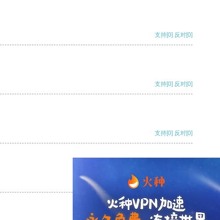
支持
[0]
反对
[0]
支持
[0]
反对
[0]
支持
[0]
反对
[0]
支持
[0]
反对
[0]