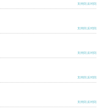
支持
[0]
反对
[0]
支持
[0]
反对
[0]
支持
[0]
反对
[0]
支持
[0]
反对
[0]
支持
[0]
反对
[0]