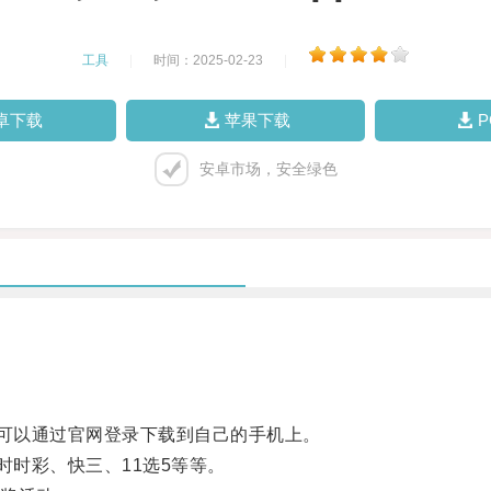
工具
|
时间：2025-02-23
|
卓下载
苹果下载
安卓市场，安全绿色
可以通过官网登录下载到自己的手机上。
时彩、快三、11选5等等。