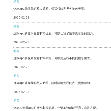
游客
这款app就像我的私人导游，带我领略世界各地的美景。
2025-02-23
游客
这款app的音乐资源非常优质，可以让我尽情享受音乐的魅力。
2025-02-23
游客
这款app的视频资源非常丰富，可以满足我不同的娱乐需求。
2025-02-23
游客
这款app就像我的私人助理，随时随地为我的办公提供帮助。
2025-02-23
游客
这款加速器app的操作非常简单，一键加速就能开启，非常方便。