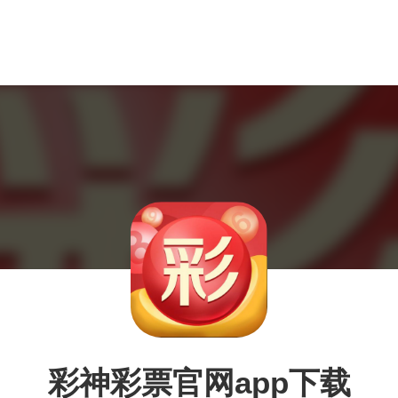
彩神彩票官网app下载