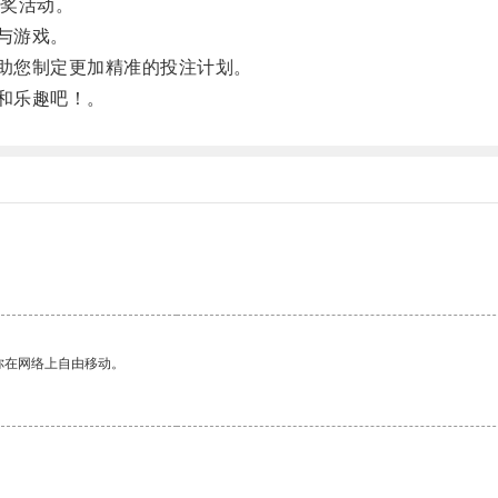
奖活动。
与游戏。
助您制定更加精准的投注计划。
和乐趣吧！。
你在网络上自由移动。