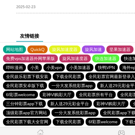
2025-02-23
友情链接
网站地图
QuickQ
旋风加速度器
旋风加速
坚果加速器
免费vps加速器外网苹果版
旋风加速度器
快连加速器
快连
哔咔漫画
小美
小美vpn
小美加速器
快鸭VPN
海外n
全民娱乐彩票下载安装
下载全民彩票
全民彩票官网最新登录入
全民彩票安卓版下载
一分大发系统彩票app
新人送29元彩金平
6f彩票welcome
彩神Vl购彩大厅
全民彩票所有平台
全民彩
三分钟彩票app下载
新人送29元彩金平台
彩神Vl购彩大厅
顶级彩票app官方网站
一分大发系统彩票app
全民彩票app下
全民彩票下载大全官网
下载全民彩票
6f彩票welcome
下载