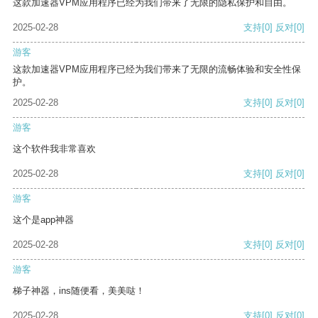
这款加速器VPM应用程序已经为我们带来了无限的隐私保护和自由。
2025-02-28
支持
[0]
反对
[0]
游客
这款加速器VPM应用程序已经为我们带来了无限的流畅体验和安全性保
护。
2025-02-28
支持
[0]
反对
[0]
游客
这个软件我非常喜欢
2025-02-28
支持
[0]
反对
[0]
游客
这个是app神器
2025-02-28
支持
[0]
反对
[0]
游客
梯子神器，ins随便看，美美哒！
2025-02-28
支持
[0]
反对
[0]