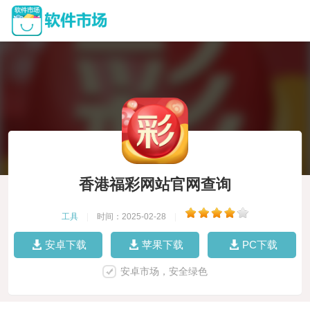
香港福彩网站官网查询
工具
|
时间：2025-02-28
|
安卓下载
苹果下载
PC下载
安卓市场，安全绿色