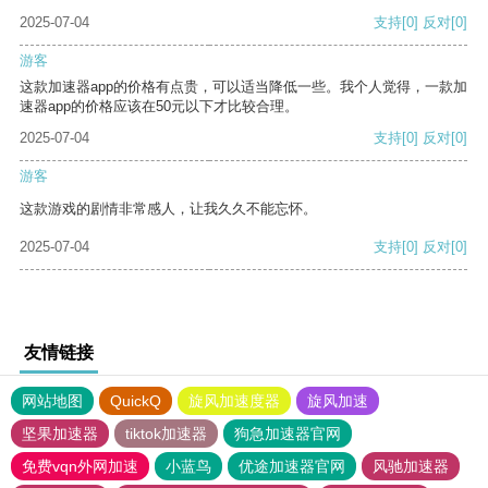
2025-07-04
支持
[0]
反对
[0]
游客
这款加速器app的价格有点贵，可以适当降低一些。我个人觉得，一款加
速器app的价格应该在50元以下才比较合理。
2025-07-04
支持
[0]
反对
[0]
游客
这款游戏的剧情非常感人，让我久久不能忘怀。
2025-07-04
支持
[0]
反对
[0]
友情链接
网站地图
QuickQ
旋风加速度器
旋风加速
坚果加速器
tiktok加速器
狗急加速器官网
免费vqn外网加速
小蓝鸟
优途加速器官网
风驰加速器