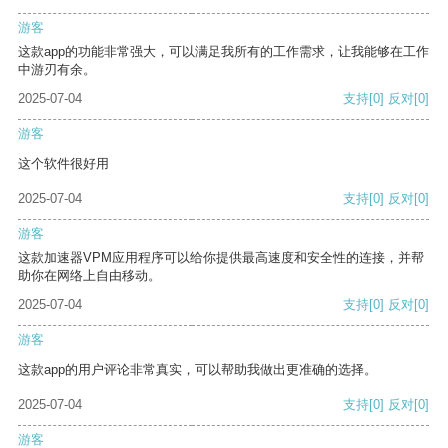
游客
这款app的功能非常强大，可以满足我所有的工作需求，让我能够在工作
中游刃有余。
2025-07-04
支持
[0]
反对
[0]
游客
这个软件很好用
2025-07-04
支持
[0]
反对
[0]
游客
这款加速器VPM应用程序可以给你提供最高速度和安全性的连接，并帮
助你在网络上自由移动。
2025-07-04
支持
[0]
反对
[0]
游客
这款app的用户评论非常真实，可以帮助我做出更准确的选择。
2025-07-04
支持
[0]
反对
[0]
游客