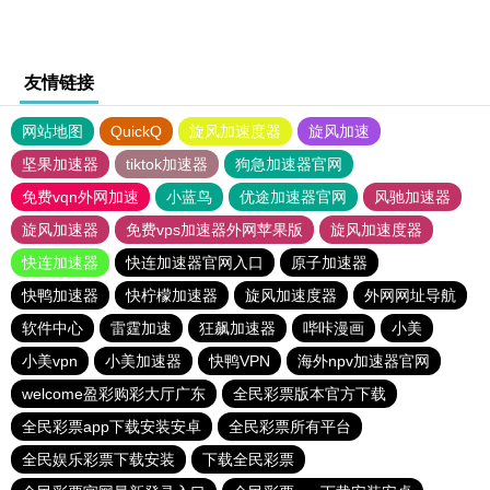
友情链接
网站地图
QuickQ
旋风加速度器
旋风加速
坚果加速器
tiktok加速器
狗急加速器官网
免费vqn外网加速
小蓝鸟
优途加速器官网
风驰加速器
旋风加速器
免费vps加速器外网苹果版
旋风加速度器
快连加速器
快连加速器官网入口
原子加速器
快鸭加速器
快柠檬加速器
旋风加速度器
外网网址导航
软件中心
雷霆加速
狂飙加速器
哔咔漫画
小美
小美vpn
小美加速器
快鸭VPN
海外npv加速器官网
welcome盈彩购彩大厅广东
全民彩票版本官方下载
全民彩票app下载安装安卓
全民彩票所有平台
全民娱乐彩票下载安装
下载全民彩票