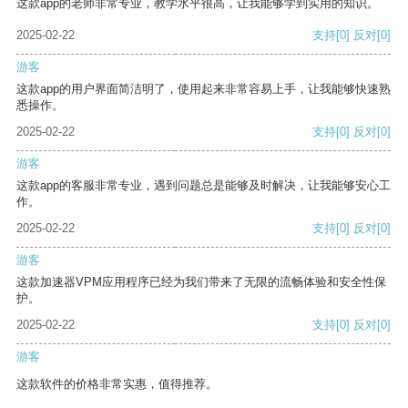
这款app的老师非常专业，教学水平很高，让我能够学到实用的知识。
2025-02-22
支持
[0]
反对
[0]
游客
这款app的用户界面简洁明了，使用起来非常容易上手，让我能够快速熟
悉操作。
2025-02-22
支持
[0]
反对
[0]
游客
这款app的客服非常专业，遇到问题总是能够及时解决，让我能够安心工
作。
2025-02-22
支持
[0]
反对
[0]
游客
这款加速器VPM应用程序已经为我们带来了无限的流畅体验和安全性保
护。
2025-02-22
支持
[0]
反对
[0]
游客
这款软件的价格非常实惠，值得推荐。