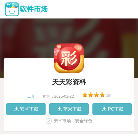
天天彩资料
工具
|
时间：2025-02-22
|
安卓下载
苹果下载
PC下载
安卓市场，安全绿色