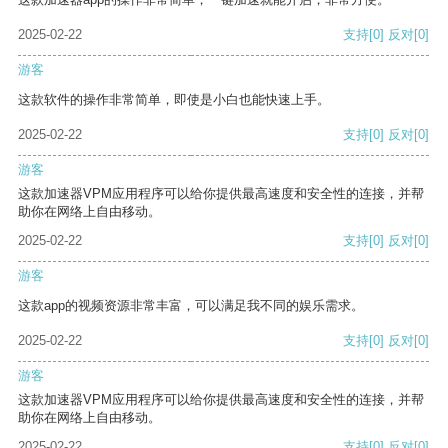
2025-02-22
支持
[0]
反对
[0]
游客
这款软件的操作非常简单，即使是小白也能快速上手。
2025-02-22
支持
[0]
反对
[0]
游客
这款加速器VPM应用程序可以给你提供最高速度和安全性的连接，并帮
助你在网络上自由移动。
2025-02-22
支持
[0]
反对
[0]
游客
这款app的视频资源非常丰富，可以满足我不同的娱乐需求。
2025-02-22
支持
[0]
反对
[0]
游客
这款加速器VPM应用程序可以给你提供最高速度和安全性的连接，并帮
助你在网络上自由移动。
2025-02-22
支持
[0]
反对
[0]