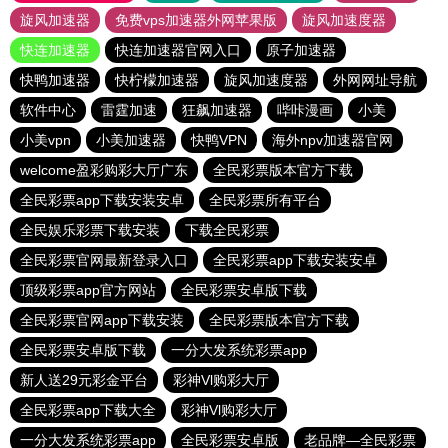
旋风加速器
免费vps加速器外网苹果版
旋风加速度器
快连加速器
快连加速器官网入口
原子加速器
快鸭加速器
快柠檬加速器
旋风加速度器
外网网址导航
软件中心
雷霆加速
狂飙加速器
哔咔漫画
小美
小美vpn
小美加速器
快鸭VPN
海外npv加速器官网
welcome盈彩购彩大厅广东
全民彩票版本官方下载
全民彩票app下载安装安卓
全民彩票所有平台
全民娱乐彩票下载安装
下载全民彩票
全民彩票官网最新登录入口
全民彩票app下载安装安卓
顶级彩票app官方网站
全民彩票安卓版下载
全民彩票官网app下载安装
全民彩票版本官方下载
全民彩票安卓版下载
一分大发系统彩票app
新人送29元彩金平台
彩神Vl购彩大厅
全民彩票app下载大全
彩神Vl购彩大厅
一分大发系统彩票app
全民彩票安卓版
老品牌—全民彩票