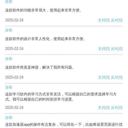
游客
这款软件的功能非常强大，使用起来非常方便。
2025-02-24
支持
[0]
反对
[0]
游客
这款软件的设计非常人性化，使用起来非常方便。
2025-02-24
支持
[0]
反对
[0]
游客
这款软件简直是神器，解决了我所有问题。
2025-02-24
支持
[0]
反对
[0]
游客
这款学习软件的学习方式非常灵活，可以根据自己的需求选择学习方
式。我可以根据自己的时间安排学习进度。
2025-02-24
支持
[0]
反对
[0]
游客
这款加速器app的操作有点复杂，可以简化一下，比如将设置页面进行优