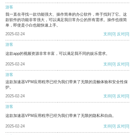
游客
我一直在寻找一款功能强大、操作简单的办公软件，终于找到了它。这
款软件的功能非常强大，可以满足我日常办公的所有需求。操作也很简
单，即使是小白也能快速上手。
2025-02-24
支持
[0]
反对
[0]
游客
这款app的视频资源非常丰富，可以满足我不同的娱乐需求。
2025-02-24
支持
[0]
反对
[0]
游客
这款加速器VPM应用程序已经为我们带来了无限的流畅体验和安全性保
护。
2025-02-24
支持
[0]
反对
[0]
游客
这款加速器VPM应用程序已经为我们带来了无限的隐私和自由。
2025-02-24
支持
[0]
反对
[0]