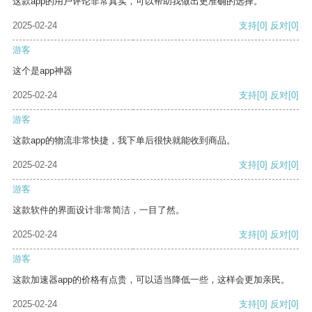
这款app的用户评论非常真实，可以帮助我做出更准确的选择。
2025-02-24
支持
[0]
反对
[0]
游客
这个是app神器
2025-02-24
支持
[0]
反对
[0]
游客
这款app的物流非常快捷，我下单后很快就能收到商品。
2025-02-24
支持
[0]
反对
[0]
游客
这款软件的界面设计非常简洁，一目了然。
2025-02-24
支持
[0]
反对
[0]
游客
这款加速器app的价格有点贵，可以适当降低一些，这样会更加亲民。
2025-02-24
支持
[0]
反对
[0]