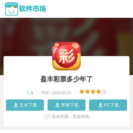
盈丰彩票多少年了
工具
|
时间：2025-02-24
|
安卓下载
苹果下载
PC下载
安卓市场，安全绿色