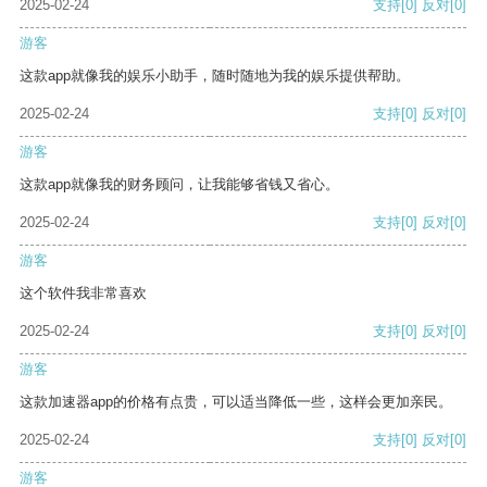
2025-02-24
支持
[0]
反对
[0]
游客
这款app就像我的娱乐小助手，随时随地为我的娱乐提供帮助。
2025-02-24
支持
[0]
反对
[0]
游客
这款app就像我的财务顾问，让我能够省钱又省心。
2025-02-24
支持
[0]
反对
[0]
游客
这个软件我非常喜欢
2025-02-24
支持
[0]
反对
[0]
游客
这款加速器app的价格有点贵，可以适当降低一些，这样会更加亲民。
2025-02-24
支持
[0]
反对
[0]
游客