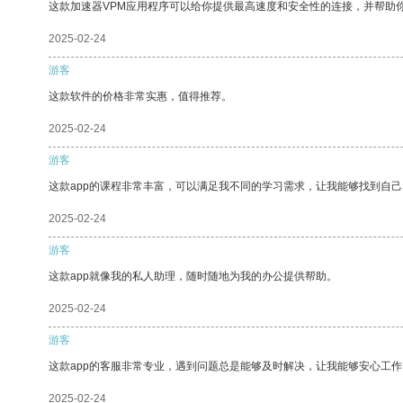
这款加速器VPM应用程序可以给你提供最高速度和安全性的连接，并帮助
2025-02-24
游客
这款软件的价格非常实惠，值得推荐。
2025-02-24
游客
这款app的课程非常丰富，可以满足我不同的学习需求，让我能够找到自
2025-02-24
游客
这款app就像我的私人助理，随时随地为我的办公提供帮助。
2025-02-24
游客
这款app的客服非常专业，遇到问题总是能够及时解决，让我能够安心工作
2025-02-24