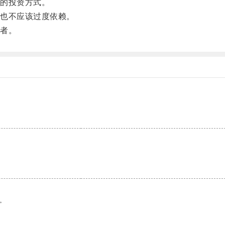
的投资方式。
也不应该过度依赖。
者。
。