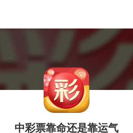
中彩票靠命还是靠运气