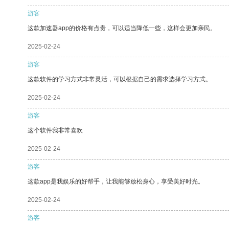
游客
这款加速器app的价格有点贵，可以适当降低一些，这样会更加亲民。
2025-02-24
游客
这款软件的学习方式非常灵活，可以根据自己的需求选择学习方式。
2025-02-24
游客
这个软件我非常喜欢
2025-02-24
游客
这款app是我娱乐的好帮手，让我能够放松身心，享受美好时光。
2025-02-24
游客