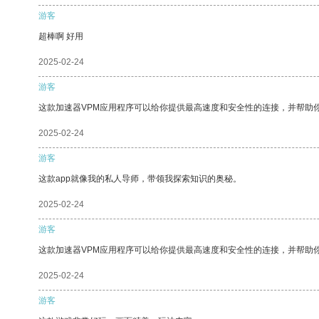
游客
超棒啊 好用
2025-02-24
游客
这款加速器VPM应用程序可以给你提供最高速度和安全性的连接，并帮助
2025-02-24
游客
这款app就像我的私人导师，带领我探索知识的奥秘。
2025-02-24
游客
这款加速器VPM应用程序可以给你提供最高速度和安全性的连接，并帮助
2025-02-24
游客