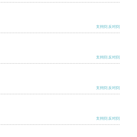
支持
[0]
反对
[0]
支持
[0]
反对
[0]
支持
[0]
反对
[0]
支持
[0]
反对
[0]