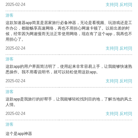
2025-02-24
支持
[0]
反对
[0]
游客
这款加速器app简直是居家旅行必备神器，无论是看视频、玩游戏还是工
作办公，都能畅享高速网络，再也不用担心网速卡顿了。以前出差的时
候，经常因为网速慢而无法正常使用网络，现在有了这个app，我再也不
用担心了。
2025-02-24
支持
[0]
反对
[0]
游客
这款app的用户界面简洁明了，使用起来非常容易上手，让我能够快速熟
悉操作。我不用看说明书，就可以轻松使用这款app。
2025-02-24
支持
[0]
反对
[0]
游客
这款app是我旅行的好帮手，让我能够轻松找到目的地，了解当地的风土
人情。
2025-02-24
支持
[0]
反对
[0]
游客
这个是app神器