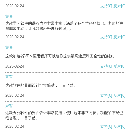
2025-02-24
支持
[0]
反对
[0]
游客
这款学习软件的课程内容非常丰富，涵盖了各个学科的知识。老师的讲
解非常生动，让我能够轻松理解知识点。
2025-02-24
支持
[0]
反对
[0]
游客
这款加速器VPM应用程序可以给你提供最高速度和安全性的连接。
2025-02-24
支持
[0]
反对
[0]
游客
这款软件的界面设计非常简洁，一目了然。
2025-02-24
支持
[0]
反对
[0]
游客
这款办公软件的界面设计非常简洁，使用起来非常方便。功能的布局也
很合理，一目了然。
2025-02-24
支持
[0]
反对
[0]