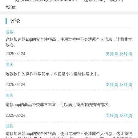
#39#
评论
游客
这款加速器app的安全性很高，使用过程中不会泄露个人信息，让我非常
放心。
2025-02-24
支持
[0]
反对
[0]
游客
这款软件的操作非常简单，即使是小白也能快速上手。
2025-02-24
支持
[0]
反对
[0]
游客
这款app的商品种类非常丰富，可以满足我所有的购物需求。
2025-02-24
支持
[0]
反对
[0]
游客
这款加速器app的安全性很高，使用过程中不会泄露个人信息，这让我很