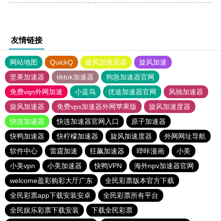
友情链接
网站地图
QuickQ
旋风加速度器
旋风加速
坚果加速器
tiktok加速器
狗急加速器官网
免费vqn外网加速
小蓝鸟
优途加速器官网
风驰加速器
旋风加速器
免费vps加速器外网苹果版
旋风加速度器
快连加速器
快连加速器官网入口
原子加速器
快鸭加速器
快柠檬加速器
旋风加速度器
外网网址导航
软件中心
雷霆加速
狂飙加速器
哔咔漫画
小美
小美vpn
小美加速器
快鸭VPN
海外npv加速器官网
welcome盈彩购彩大厅广东
全民彩票版本官方下载
全民彩票app下载安装安卓
全民彩票所有平台
全民娱乐彩票下载安装
下载全民彩票