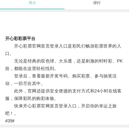
简介
排行
开心彩彩票平台
开心彩票官网首页登录入口是彩民们畅游彩票世界的入
口。
无论是经典的双色球、大乐透，还是刺激的时时彩、PK
拾，都能在这里轻松找到。
登录后，查看最新开奖号码、购买彩票、参与抽奖活
动，一切尽在其中。
此外，官网还提供安全便捷的支付方式和24小时在线客
服，保障彩民的购彩体验。
快来开心彩票官网首页登录入口，开启你的幸运之旅
吧！。
#39#