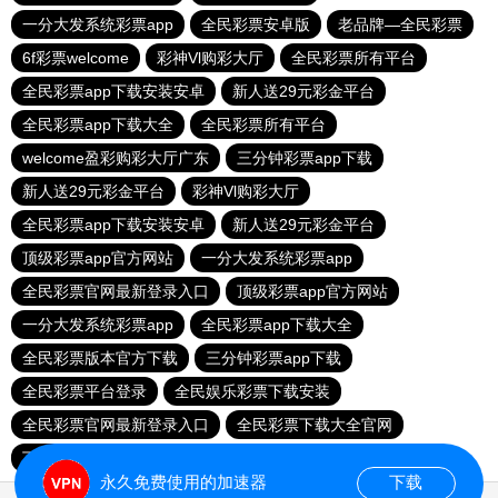
一分大发系统彩票app
全民彩票安卓版
老品牌—全民彩票
6f彩票welcome
彩神Vl购彩大厅
全民彩票所有平台
全民彩票app下载安装安卓
新人送29元彩金平台
全民彩票app下载大全
全民彩票所有平台
welcome盈彩购彩大厅广东
三分钟彩票app下载
新人送29元彩金平台
彩神Vl购彩大厅
全民彩票app下载安装安卓
新人送29元彩金平台
顶级彩票app官方网站
一分大发系统彩票app
全民彩票官网最新登录入口
顶级彩票app官方网站
一分大发系统彩票app
全民彩票app下载大全
全民彩票版本官方下载
三分钟彩票app下载
全民彩票平台登录
全民娱乐彩票下载安装
全民彩票官网最新登录入口
全民彩票下载大全官网
下载全民彩票
6f彩票welcome
下载全民彩票
永久免费使用的加速器
下载