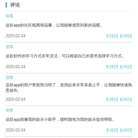
评论
游客
这款app的社区氛围很温馨，让我能够感受到家的温暖。
2025-02-24
支持
[0]
反对
[0]
游客
这款软件的学习方式非常灵活，可以根据自己的需求选择学习方式。
2025-02-24
支持
[0]
反对
[0]
游客
这款app的用户界面简洁明了，使用起来非常容易上手，让我能够快速熟
悉操作。
2025-02-24
支持
[0]
反对
[0]
游客
这款app就像我的娱乐小助手，随时随地为我的娱乐提供帮助。
2025-02-24
支持
[0]
反对
[0]