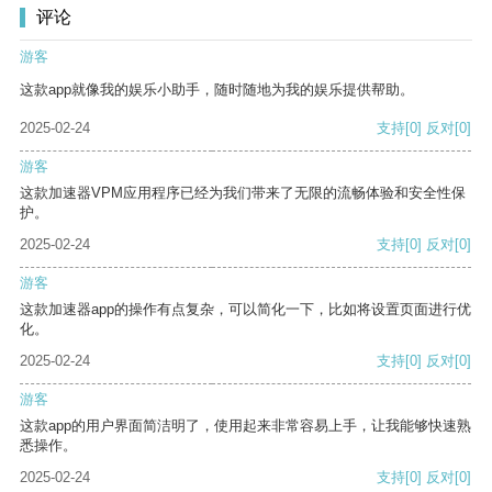
评论
游客
这款app就像我的娱乐小助手，随时随地为我的娱乐提供帮助。
2025-02-24
支持
[0]
反对
[0]
游客
这款加速器VPM应用程序已经为我们带来了无限的流畅体验和安全性保
护。
2025-02-24
支持
[0]
反对
[0]
游客
这款加速器app的操作有点复杂，可以简化一下，比如将设置页面进行优
化。
2025-02-24
支持
[0]
反对
[0]
游客
这款app的用户界面简洁明了，使用起来非常容易上手，让我能够快速熟
悉操作。
2025-02-24
支持
[0]
反对
[0]