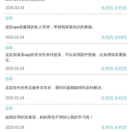
2025-02-24
支持
[0]
反对
[0]
游客
这款app就像我的私人导师，带领我探索知识的奥秘。
2025-02-24
支持
[0]
反对
[0]
游客
这款加速器app的安全性有待提高，可以加强防护措施，比如增加双重验
证。
2025-02-24
支持
[0]
反对
[0]
游客
这款软件的售后服务非常好，遇到问题都能得到及时解决。
2025-02-24
支持
[0]
反对
[0]
游客
超级好用的加速器，妈妈再也不用担心我的学习啦！
2025-02-24
支持
[0]
反对
[0]