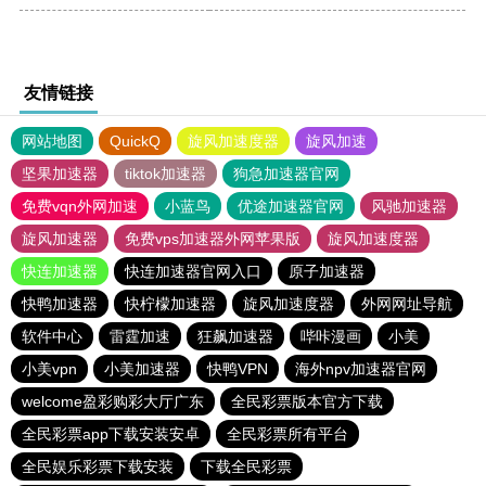
友情链接
网站地图
QuickQ
旋风加速度器
旋风加速
坚果加速器
tiktok加速器
狗急加速器官网
免费vqn外网加速
小蓝鸟
优途加速器官网
风驰加速器
旋风加速器
免费vps加速器外网苹果版
旋风加速度器
快连加速器
快连加速器官网入口
原子加速器
快鸭加速器
快柠檬加速器
旋风加速度器
外网网址导航
软件中心
雷霆加速
狂飙加速器
哔咔漫画
小美
小美vpn
小美加速器
快鸭VPN
海外npv加速器官网
welcome盈彩购彩大厅广东
全民彩票版本官方下载
全民彩票app下载安装安卓
全民彩票所有平台
全民娱乐彩票下载安装
下载全民彩票