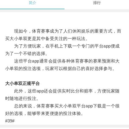
简介
排行
现如今，体育赛事成为了人们休闲娱乐的重要方式，而
买大小单双更是其中备受关注的一种玩法。
为了方便玩家，在手机上下载一个专门的平台app便成
为了一个不错的选择。
这些平台app通常会提供各种体育赛事的赛果预测和大
小单双的投注选项，玩家可以根据自己的喜好选择参与。
大小单双正规平台
此外，这些app还会提供实时比分和赔率，方便玩家随
时随地进行投注。
总的来说，体育赛事买大小单双平台app下载是一个很
好的选项，能够带来更便捷的投注体验。
#39#