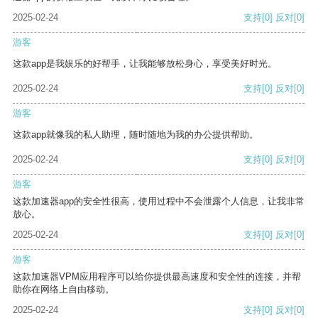
2025-02-24
支持
[0]
反对
[0]
游客
这款app是我娱乐的好帮手，让我能够放松身心，享受美好时光。
2025-02-24
支持
[0]
反对
[0]
游客
这款app就像我的私人助理，随时随地为我的办公提供帮助。
2025-02-24
支持
[0]
反对
[0]
游客
这款加速器app的安全性很高，使用过程中不会泄露个人信息，让我非常
放心。
2025-02-24
支持
[0]
反对
[0]
游客
这款加速器VPM应用程序可以给你提供最高速度和安全性的连接，并帮
助你在网络上自由移动。
2025-02-24
支持
[0]
反对
[0]