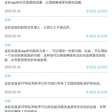
这款app的社区氛围很温馨，让我能够感受到家的温暖。
2025-02-24
支持
[0]
反对
[0]
游客
这款游戏的剧情非常感人，让我久久不能忘怀。
2025-02-24
支持
[0]
反对
[0]
游客
这款加速器app的功能有点单一，可以增加一些新功能。比如，可以增加
一个自动切换线路的功能，这样就可以根据网络情况自动选择最优的线
路，从而获得更好的加速效果。
2025-02-24
支持
[0]
反对
[0]
游客
这款加速器VPM应用程序已经为我们带来了无限的隐私保护和自由。
2025-02-24
支持
[0]
反对
[0]
游客
这款加速器VPM应用程序可以给你提供最高速度和安全性的连接，并帮
助你在网络上自由移动。