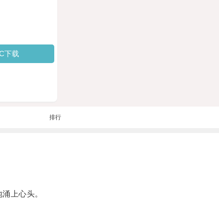
PC下载
排行
地涌上心头。