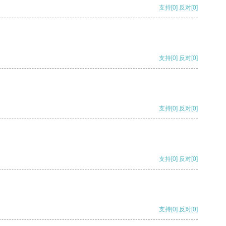
支持
[0]
反对
[0]
支持
[0]
反对
[0]
支持
[0]
反对
[0]
支持
[0]
反对
[0]
支持
[0]
反对
[0]