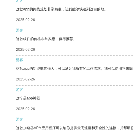
游客
这款app的路线规划非常精准，让我能够快速到达目的地。
2025-02-26
游客
这款软件的价格非常实惠，值得推荐。
2025-02-26
游客
这款app的功能非常强大，可以满足我所有的工作需求。我可以使用它来
2025-02-26
游客
这个是app神器
2025-02-26
游客
这款加速器VPM应用程序可以给你提供最高速度和安全性的连接，并帮助