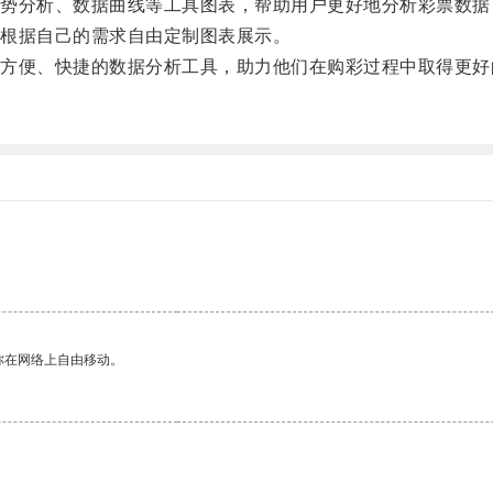
分析、数据曲线等工具图表，帮助用户更好地分析彩票数据
根据自己的需求自由定制图表展示。
便、快捷的数据分析工具，助力他们在购彩过程中取得更好
你在网络上自由移动。