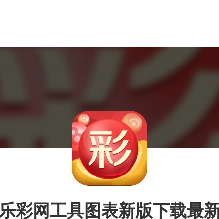
乐彩网工具图表新版下载最