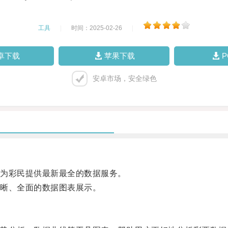
工具
|
时间：2025-02-26
|
卓下载
苹果下载
安卓市场，安全绿色
为彩民提供最新最全的数据服务。
晰、全面的数据图表展示。