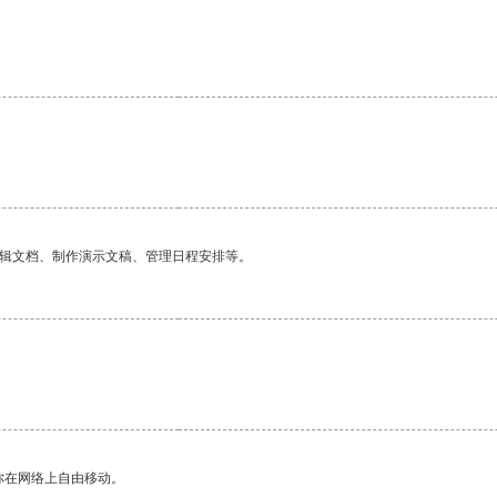
编辑文档、制作演示文稿、管理日程安排等。
你在网络上自由移动。