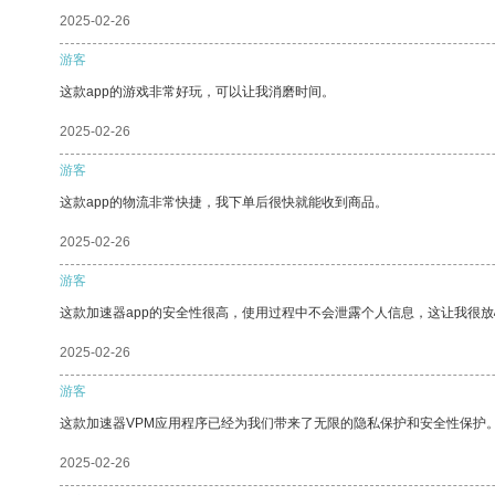
2025-02-26
游客
这款app的游戏非常好玩，可以让我消磨时间。
2025-02-26
游客
这款app的物流非常快捷，我下单后很快就能收到商品。
2025-02-26
游客
这款加速器app的安全性很高，使用过程中不会泄露个人信息，这让我很
2025-02-26
游客
这款加速器VPM应用程序已经为我们带来了无限的隐私保护和安全性保护
2025-02-26