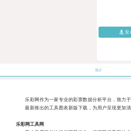
安
简介
乐彩网作为一家专业的彩票数据分析平台，致力于
最新推出的工具图表新版下载，为用户呈现更加清
乐彩网工具网