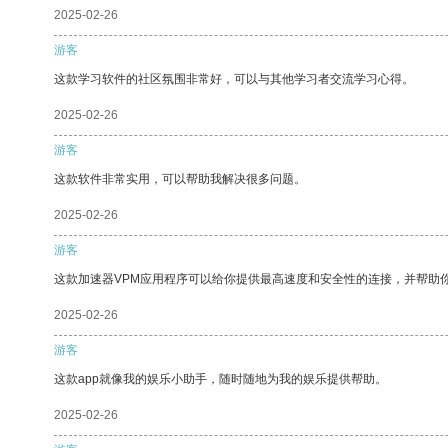
2025-02-26
游客
这款学习软件的社区氛围非常好，可以与其他学习者交流学习心得。
2025-02-26
游客
这款软件非常实用，可以帮助我解决很多问题。
2025-02-26
游客
这款加速器VPM应用程序可以给你提供最高速度和安全性的连接，并帮助
2025-02-26
游客
这款app就像我的娱乐小助手，随时随地为我的娱乐提供帮助。
2025-02-26