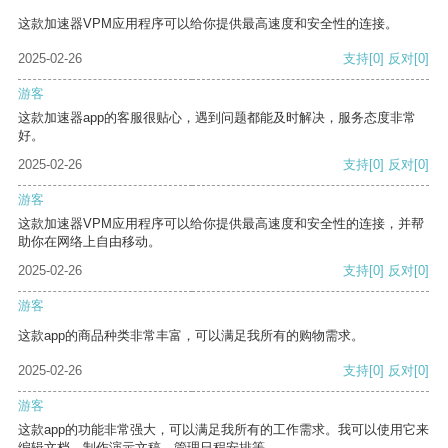
这款加速器VPM应用程序可以给你提供最高速度和安全性的连接。
2025-02-26
支持
[0]
反对
[0]
游客
这款加速器app的客服很贴心，遇到问题都能及时解决，服务态度非常
好。
2025-02-26
支持
[0]
反对
[0]
游客
这款加速器VPM应用程序可以给你提供最高速度和安全性的连接，并帮
助你在网络上自由移动。
2025-02-26
支持
[0]
反对
[0]
游客
这款app的商品种类非常丰富，可以满足我所有的购物需求。
2025-02-26
支持
[0]
反对
[0]
游客
这款app的功能非常强大，可以满足我所有的工作需求。我可以使用它来
编辑文档、制作演示文稿、管理日程安排等。