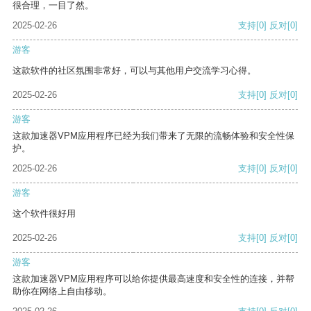
很合理，一目了然。
2025-02-26
支持
[0]
反对
[0]
游客
这款软件的社区氛围非常好，可以与其他用户交流学习心得。
2025-02-26
支持
[0]
反对
[0]
游客
这款加速器VPM应用程序已经为我们带来了无限的流畅体验和安全性保
护。
2025-02-26
支持
[0]
反对
[0]
游客
这个软件很好用
2025-02-26
支持
[0]
反对
[0]
游客
这款加速器VPM应用程序可以给你提供最高速度和安全性的连接，并帮
助你在网络上自由移动。