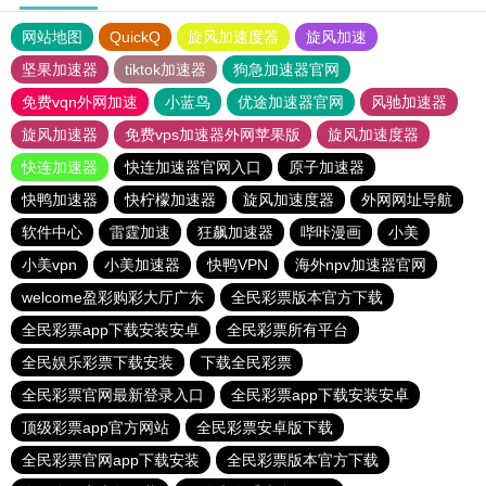
网站地图
QuickQ
旋风加速度器
旋风加速
坚果加速器
tiktok加速器
狗急加速器官网
免费vqn外网加速
小蓝鸟
优途加速器官网
风驰加速器
旋风加速器
免费vps加速器外网苹果版
旋风加速度器
快连加速器
快连加速器官网入口
原子加速器
快鸭加速器
快柠檬加速器
旋风加速度器
外网网址导航
软件中心
雷霆加速
狂飙加速器
哔咔漫画
小美
小美vpn
小美加速器
快鸭VPN
海外npv加速器官网
welcome盈彩购彩大厅广东
全民彩票版本官方下载
全民彩票app下载安装安卓
全民彩票所有平台
全民娱乐彩票下载安装
下载全民彩票
全民彩票官网最新登录入口
全民彩票app下载安装安卓
顶级彩票app官方网站
全民彩票安卓版下载
全民彩票官网app下载安装
全民彩票版本官方下载