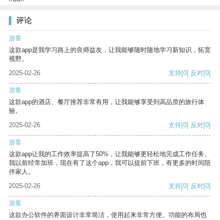
评论
游客
这款app是我学习路上的良师益友，让我能够随时随地学习新知识，拓宽
视野。
2025-02-26
支持
[0]
反对
[0]
游客
这款app的酒店、餐厅推荐非常有用，让我能够享受到高品质的旅行体
验。
2025-02-26
支持
[0]
反对
[0]
游客
这款app让我的工作效率提高了50%，让我能够更轻松地完成工作任务。
我以前经常加班，现在有了这个app，我可以提前下班，有更多的时间陪
伴家人。
2025-02-26
支持
[0]
反对
[0]
游客
这款办公软件的界面设计非常简洁，使用起来非常方便。功能的布局也