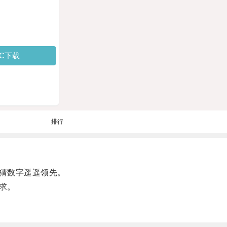
PC下载
排行
猜数字遥遥领先。
求。