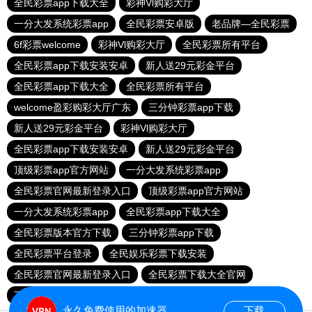
全民彩票app下载大全
彩神Vl购彩大厅
一分大发系统彩票app
全民彩票安卓版
老品牌—全民彩票
6f彩票welcome
彩神Vl购彩大厅
全民彩票所有平台
全民彩票app下载安装安卓
新人送29元彩金平台
全民彩票app下载大全
全民彩票所有平台
welcome盈彩购彩大厅广东
三分钟彩票app下载
新人送29元彩金平台
彩神Vl购彩大厅
全民彩票app下载安装安卓
新人送29元彩金平台
顶级彩票app官方网站
一分大发系统彩票app
全民彩票官网最新登录入口
顶级彩票app官方网站
一分大发系统彩票app
全民彩票app下载大全
全民彩票版本官方下载
三分钟彩票app下载
全民彩票平台登录
全民娱乐彩票下载安装
全民彩票官网最新登录入口
全民彩票下载大全官网
下载全民彩票
6f彩票welcome
下载全民彩票
永久免费使用的加速器
下载