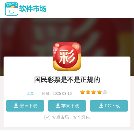
国民彩票是不是正规的
工具
|
时间：2025-03-16
|
安卓下载
苹果下载
PC下载
安卓市场，安全绿色