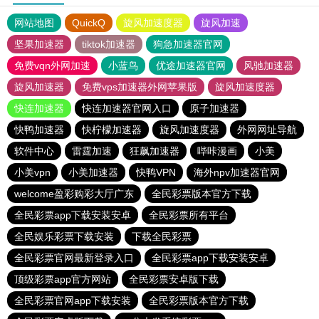
网站地图
QuickQ
旋风加速度器
旋风加速
坚果加速器
tiktok加速器
狗急加速器官网
免费vqn外网加速
小蓝鸟
优途加速器官网
风驰加速器
旋风加速器
免费vps加速器外网苹果版
旋风加速度器
快连加速器
快连加速器官网入口
原子加速器
快鸭加速器
快柠檬加速器
旋风加速度器
外网网址导航
软件中心
雷霆加速
狂飙加速器
哔咔漫画
小美
小美vpn
小美加速器
快鸭VPN
海外npv加速器官网
welcome盈彩购彩大厅广东
全民彩票版本官方下载
全民彩票app下载安装安卓
全民彩票所有平台
全民娱乐彩票下载安装
下载全民彩票
全民彩票官网最新登录入口
全民彩票app下载安装安卓
顶级彩票app官方网站
全民彩票安卓版下载
全民彩票官网app下载安装
全民彩票版本官方下载