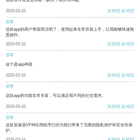
2025-03-16
支持
[0]
反对
[0]
游客
这款app的用户界面简洁明了，使用起来非常容易上手，让我能够快速熟
悉操作。
2025-03-16
支持
[0]
反对
[0]
游客
这个是app神器
2025-03-16
支持
[0]
反对
[0]
游客
这款app的功能非常丰富，可以满足我不同的社交需求。
2025-03-16
支持
[0]
反对
[0]
游客
这款加速器VPM应用程序已经为我们带来了无限的隐私保护和安全性保
护。
2025-03-16
支持
[0]
反对
[0]