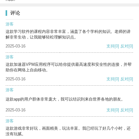
评论
游客
这款学习软件的课程内容非常丰富，涵盖了各个学科的知识。老师的讲
解非常生动，让我能够轻松理解知识点。
2025-03-16
支持
[0]
反对
[0]
游客
这款加速器VPM应用程序可以给你提供最高速度和安全性的连接，并帮
助你在网络上自由移动。
2025-03-16
支持
[0]
反对
[0]
游客
这款app的用户群体非常庞大，我可以结识到来自世界各地的朋友。
2025-03-16
支持
[0]
反对
[0]
游客
这款游戏非常好玩，画面精美，玩法丰富。我已经玩了好几个小时，还
没有玩腻。