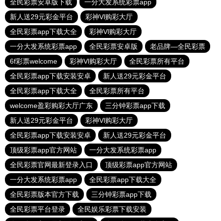
全民彩票安卓版下载
一分大发系统彩票app
新人送29元彩金平台
彩神Vl购彩大厅
全民彩票app下载大全
彩神Vl购彩大厅
一分大发系统彩票app
全民彩票安卓版
老品牌—全民彩票
6f彩票welcome
彩神Vl购彩大厅
全民彩票所有平台
全民彩票app下载安装安卓
新人送29元彩金平台
全民彩票app下载大全
全民彩票所有平台
welcome盈彩购彩大厅广东
三分钟彩票app下载
新人送29元彩金平台
彩神Vl购彩大厅
全民彩票app下载安装安卓
新人送29元彩金平台
顶级彩票app官方网站
一分大发系统彩票app
全民彩票官网最新登录入口
顶级彩票app官方网站
一分大发系统彩票app
全民彩票app下载大全
全民彩票版本官方下载
三分钟彩票app下载
全民彩票平台登录
全民娱乐彩票下载安装