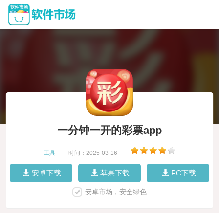
一分钟一开的彩票app
工具
|
时间：2025-03-16
|
安卓下载
苹果下载
PC下载
安卓市场，安全绿色