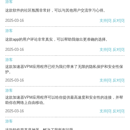
游客
这款软件的社区氛围非常好，可以与其他用户交流学习心得。
2025-03-16
支持
[0]
反对
[0]
游客
这款app的用户评论非常真实，可以帮助我做出更准确的选择。
2025-03-16
支持
[0]
反对
[0]
游客
这款加速器VPM应用程序已经为我们带来了无限的隐私保护和安全性保
护。
2025-03-16
支持
[0]
反对
[0]
游客
这款加速器VPM应用程序可以给你提供最高速度和安全性的连接，并帮
助你在网络上自由移动。
2025-03-16
支持
[0]
反对
[0]
游客
这款软件简直是神器，解决了我所有问题。