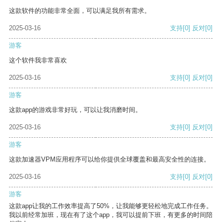
这款软件的功能非常全面，可以满足我所有需求。
2025-03-16
支持
[0]
反对
[0]
游客
这个软件我非常喜欢
2025-03-16
支持
[0]
反对
[0]
游客
这款app的游戏非常好玩，可以让我消磨时间。
2025-03-16
支持
[0]
反对
[0]
游客
这款加速器VPM应用程序可以给你提供全球覆盖和最高安全性的连接。
2025-03-16
支持
[0]
反对
[0]
游客
这款app让我的工作效率提高了50%，让我能够更轻松地完成工作任务。
我以前经常加班，现在有了这个app，我可以提前下班，有更多的时间陪