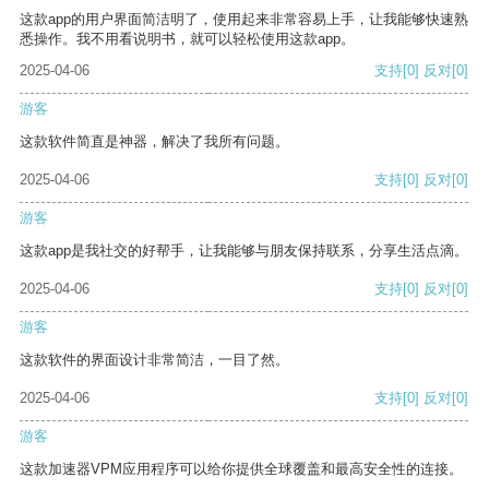
这款app的用户界面简洁明了，使用起来非常容易上手，让我能够快速熟
悉操作。我不用看说明书，就可以轻松使用这款app。
2025-04-06
支持
[0]
反对
[0]
游客
这款软件简直是神器，解决了我所有问题。
2025-04-06
支持
[0]
反对
[0]
游客
这款app是我社交的好帮手，让我能够与朋友保持联系，分享生活点滴。
2025-04-06
支持
[0]
反对
[0]
游客
这款软件的界面设计非常简洁，一目了然。
2025-04-06
支持
[0]
反对
[0]
游客
这款加速器VPM应用程序可以给你提供全球覆盖和最高安全性的连接。