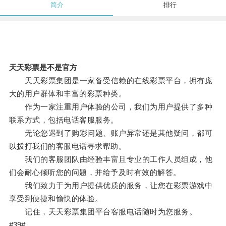
简介
排行
天天彩票是不是官方
天天彩票集团是一家备受信赖的在线彩票平台，拥有庞
大的用户群体和丰富的彩票种类。
作为一家注重用户体验的公司，我们为用户提供了多种
联系方式，包括电话客服服务。
无论您遇到了购彩问题、账户异常还是其他疑问，都可
以拨打我们的客服电话寻求帮助。
我们的客服团队由经验丰富且专业的工作人员组成，他
们会耐心倾听您的问题，并给予及时有效的解答。
我们致力于为用户提供优质的服务，让您在彩票游戏中
享受到便捷和愉快的体验。
记住，天天彩票集团平台客服电话随时为您服务。
#39#