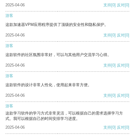
2025-04-06
支持
[0]
反对
[0]
游客
这款加速器VPM应用程序提供了顶级的安全性和隐私保护。
2025-04-06
支持
[0]
反对
[0]
游客
这款软件的社区氛围非常好，可以与其他用户交流学习心得。
2025-04-06
支持
[0]
反对
[0]
游客
这款软件的设计非常人性化，使用起来非常方便。
2025-04-06
支持
[0]
反对
[0]
游客
这款学习软件的学习方式非常灵活，可以根据自己的需求选择学习方
式。我可以根据自己的时间安排学习进度。
2025-04-06
支持
[0]
反对
[0]