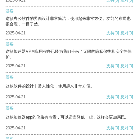
2025-04-21
支持
[0]
反对
[0]
游客
这款办公软件的界面设计非常简洁，使用起来非常方便。功能的布局也
很合理，一目了然。
2025-04-21
支持
[0]
反对
[0]
游客
这款加速器VPM应用程序已经为我们带来了无限的隐私保护和安全性保
护。
2025-04-21
支持
[0]
反对
[0]
游客
这款软件的设计非常人性化，使用起来非常方便。
2025-04-21
支持
[0]
反对
[0]
游客
这款加速器app的价格有点贵，可以适当降低一些，这样会更加亲民。
2025-04-21
支持
[0]
反对
[0]
游客