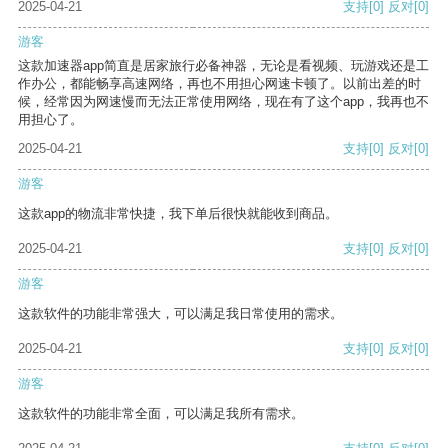
2025-04-21
支持
[0]
反对
[0]
游客
这款加速器app简直是居家旅行必备神器，无论是看视频、玩游戏还是工
作办公，都能畅享高速网络，再也不用担心网速卡顿了。以前出差的时
候，经常因为网速慢而无法正常使用网络，现在有了这个app，我再也不
用担心了。
2025-04-21
支持
[0]
反对
[0]
游客
这款app的物流非常快捷，我下单后很快就能收到商品。
2025-04-21
支持
[0]
反对
[0]
游客
这款软件的功能非常强大，可以满足我日常使用的需求。
2025-04-21
支持
[0]
反对
[0]
游客
这款软件的功能非常全面，可以满足我所有需求。