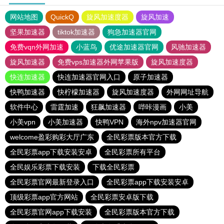
网站地图
QuickQ
旋风加速度器
旋风加速
坚果加速器
tiktok加速器
狗急加速器官网
免费vqn外网加速
小蓝鸟
优途加速器官网
风驰加速器
旋风加速器
免费vps加速器外网苹果版
旋风加速度器
快连加速器
快连加速器官网入口
原子加速器
快鸭加速器
快柠檬加速器
旋风加速度器
外网网址导航
软件中心
雷霆加速
狂飙加速器
哔咔漫画
小美
小美vpn
小美加速器
快鸭VPN
海外npv加速器官网
welcome盈彩购彩大厅广东
全民彩票版本官方下载
全民彩票app下载安装安卓
全民彩票所有平台
全民娱乐彩票下载安装
下载全民彩票
全民彩票官网最新登录入口
全民彩票app下载安装安卓
顶级彩票app官方网站
全民彩票安卓版下载
全民彩票官网app下载安装
全民彩票版本官方下载