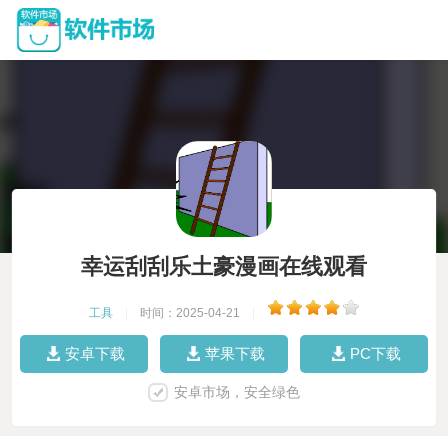
幸运刮刮乐土豪漫画在线观看
工具
|
时间：2025-04-21
|
安卓下载
苹果下载
PC下载
安卓市场，安全绿色