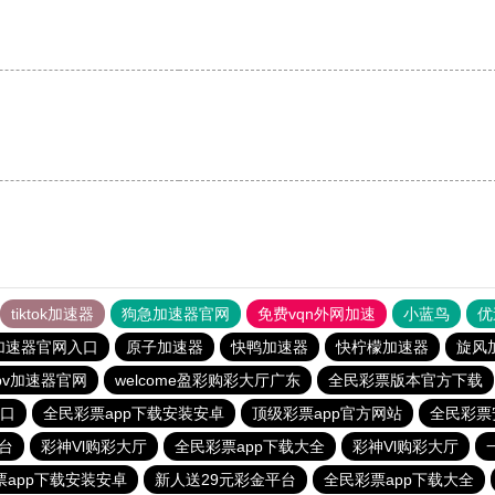
tiktok加速器
狗急加速器官网
免费vqn外网加速
小蓝鸟
优
加速器官网入口
原子加速器
快鸭加速器
快柠檬加速器
旋风
pv加速器官网
welcome盈彩购彩大厅广东
全民彩票版本官方下载
口
全民彩票app下载安装安卓
顶级彩票app官方网站
全民彩票
台
彩神Vl购彩大厅
全民彩票app下载大全
彩神Vl购彩大厅
票app下载安装安卓
新人送29元彩金平台
全民彩票app下载大全