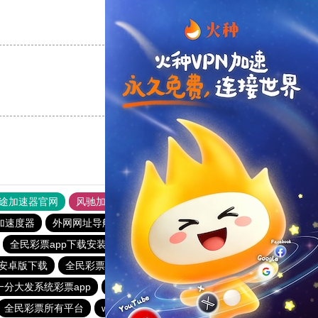
支持
[0]
反对
[0]
支持
[0]
反对
[0]
途加速器官网
风驰加速器
旋风加速器
加速度器
外网网址导航
软件中心
雷霆加速
狂飙加速器
全民彩票app下载安装安卓
全民彩票所有平台
安卓版下载
全民彩票官网app下载安装
全民彩票版本官方下载
一分大发系统彩票app
全民彩票安卓版
老品牌—全民彩票
全民彩票所有平台
welcome盈彩购彩大厅广东