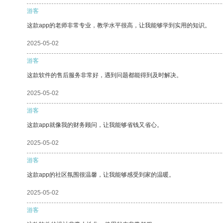
游客
这款app的老师非常专业，教学水平很高，让我能够学到实用的知识。
2025-05-02
游客
这款软件的售后服务非常好，遇到问题都能得到及时解决。
2025-05-02
游客
这款app就像我的财务顾问，让我能够省钱又省心。
2025-05-02
游客
这款app的社区氛围很温馨，让我能够感受到家的温暖。
2025-05-02
游客