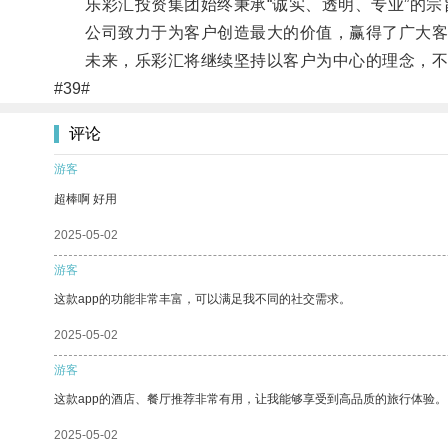
乐彩汇投资集团始终秉承“诚实、透明、专业”的宗
公司致力于为客户创造最大的价值，赢得了广大客
未来，乐彩汇将继续坚持以客户为中心的理念，不
#39#
评论
游客
超棒啊 好用
2025-05-02
游客
这款app的功能非常丰富，可以满足我不同的社交需求。
2025-05-02
游客
这款app的酒店、餐厅推荐非常有用，让我能够享受到高品质的旅行体验。
2025-05-02