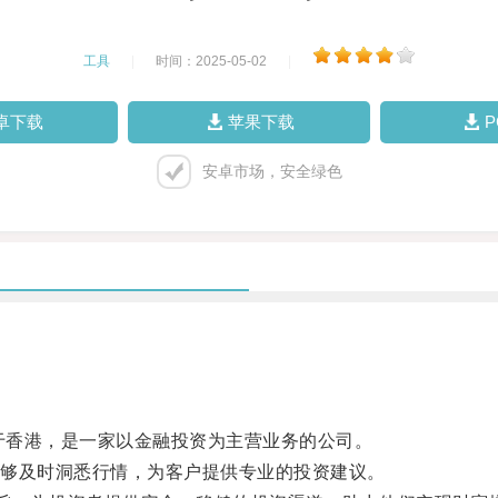
工具
|
时间：2025-05-02
|
卓下载
苹果下载
安卓市场，安全绿色
于香港，是一家以金融投资为主营业务的公司。
够及时洞悉行情，为客户提供专业的投资建议。