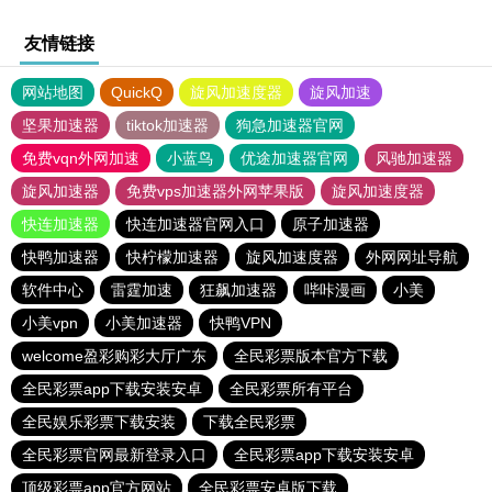
友情链接
网站地图
QuickQ
旋风加速度器
旋风加速
坚果加速器
tiktok加速器
狗急加速器官网
免费vqn外网加速
小蓝鸟
优途加速器官网
风驰加速器
旋风加速器
免费vps加速器外网苹果版
旋风加速度器
快连加速器
快连加速器官网入口
原子加速器
快鸭加速器
快柠檬加速器
旋风加速度器
外网网址导航
软件中心
雷霆加速
狂飙加速器
哔咔漫画
小美
小美vpn
小美加速器
快鸭VPN
welcome盈彩购彩大厅广东
全民彩票版本官方下载
全民彩票app下载安装安卓
全民彩票所有平台
全民娱乐彩票下载安装
下载全民彩票
全民彩票官网最新登录入口
全民彩票app下载安装安卓
顶级彩票app官方网站
全民彩票安卓版下载