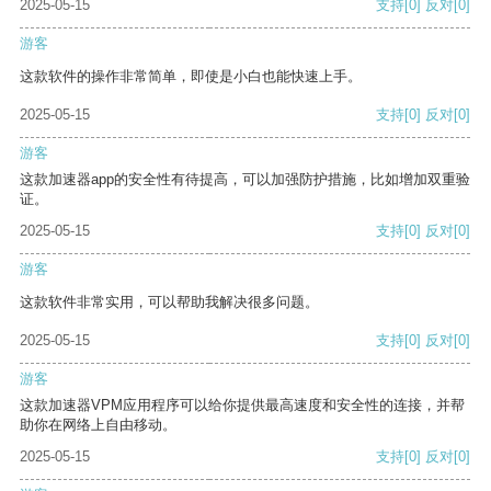
2025-05-15
支持
[0]
反对
[0]
游客
这款软件的操作非常简单，即使是小白也能快速上手。
2025-05-15
支持
[0]
反对
[0]
游客
这款加速器app的安全性有待提高，可以加强防护措施，比如增加双重验
证。
2025-05-15
支持
[0]
反对
[0]
游客
这款软件非常实用，可以帮助我解决很多问题。
2025-05-15
支持
[0]
反对
[0]
游客
这款加速器VPM应用程序可以给你提供最高速度和安全性的连接，并帮
助你在网络上自由移动。
2025-05-15
支持
[0]
反对
[0]