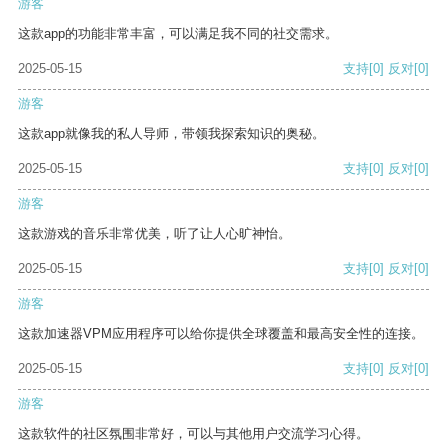
游客
这款app的功能非常丰富，可以满足我不同的社交需求。
2025-05-15
支持
[0]
反对
[0]
游客
这款app就像我的私人导师，带领我探索知识的奥秘。
2025-05-15
支持
[0]
反对
[0]
游客
这款游戏的音乐非常优美，听了让人心旷神怡。
2025-05-15
支持
[0]
反对
[0]
游客
这款加速器VPM应用程序可以给你提供全球覆盖和最高安全性的连接。
2025-05-15
支持
[0]
反对
[0]
游客
这款软件的社区氛围非常好，可以与其他用户交流学习心得。