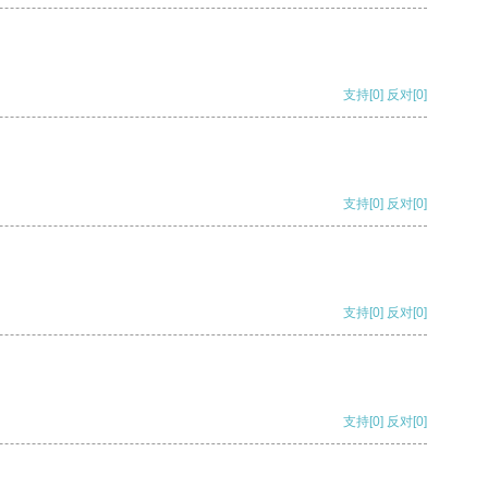
支持
[0]
反对
[0]
支持
[0]
反对
[0]
支持
[0]
反对
[0]
支持
[0]
反对
[0]