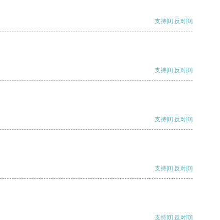
支持
[0]
反对
[0]
支持
[0]
反对
[0]
支持
[0]
反对
[0]
支持
[0]
反对
[0]
支持
[0]
反对
[0]