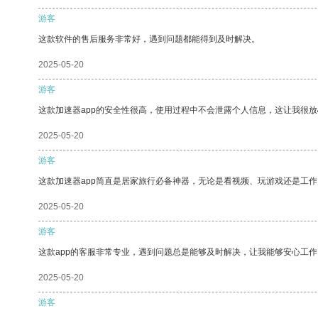
游客
这款软件的售后服务非常好，遇到问题都能得到及时解决。
2025-05-20
游客
这款加速器app的安全性很高，使用过程中不会泄露个人信息，这让我很
2025-05-20
游客
这款加速器app简直是居家旅行必备神器，无论是看视频、玩游戏还是工
2025-05-20
游客
这款app的客服非常专业，遇到问题总是能够及时解决，让我能够安心工作
2025-05-20
游客