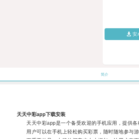
安
简介
天天中彩app下载安装
天天中彩app是一个备受欢迎的手机应用，提供各
用户可以在手机上轻松购买彩票，随时随地参与游