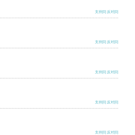
支持
[0]
反对
[0]
支持
[0]
反对
[0]
支持
[0]
反对
[0]
支持
[0]
反对
[0]
支持
[0]
反对
[0]