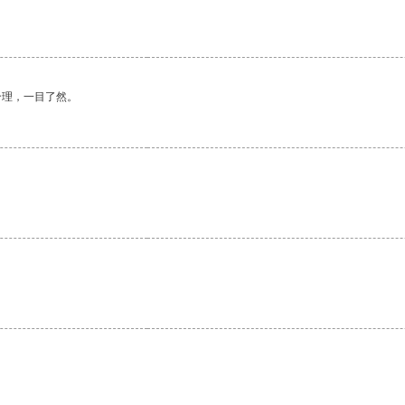
合理，一目了然。