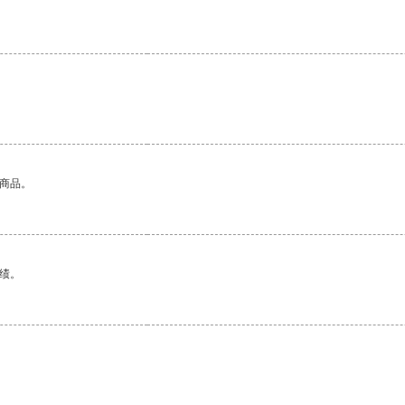
的商品。
绩。