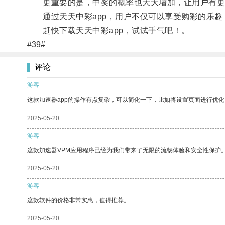
更重要的是，中奖的概率也大大增加，让用户有更
通过天天中彩app，用户不仅可以享受购彩的乐趣
赶快下载天天中彩app，试试手气吧！。
#39#
评论
游客
这款加速器app的操作有点复杂，可以简化一下，比如将设置页面进行优化
2025-05-20
游客
这款加速器VPM应用程序已经为我们带来了无限的流畅体验和安全性保护
2025-05-20
游客
这款软件的价格非常实惠，值得推荐。
2025-05-20