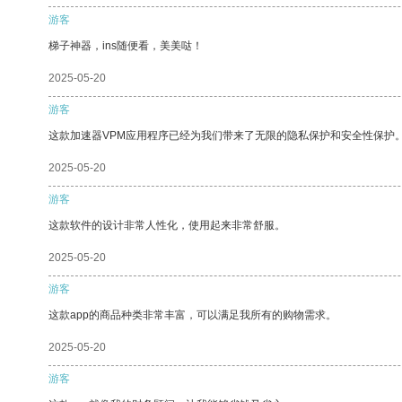
游客
梯子神器，ins随便看，美美哒！
2025-05-20
游客
这款加速器VPM应用程序已经为我们带来了无限的隐私保护和安全性保护
2025-05-20
游客
这款软件的设计非常人性化，使用起来非常舒服。
2025-05-20
游客
这款app的商品种类非常丰富，可以满足我所有的购物需求。
2025-05-20
游客