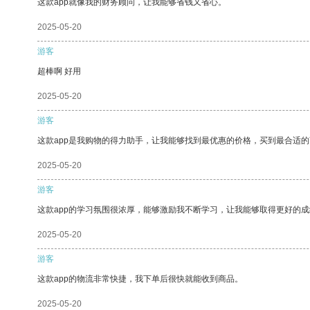
这款app就像我的财务顾问，让我能够省钱又省心。
2025-05-20
游客
超棒啊 好用
2025-05-20
游客
这款app是我购物的得力助手，让我能够找到最优惠的价格，买到最合适
2025-05-20
游客
这款app的学习氛围很浓厚，能够激励我不断学习，让我能够取得更好的成
2025-05-20
游客
这款app的物流非常快捷，我下单后很快就能收到商品。
2025-05-20