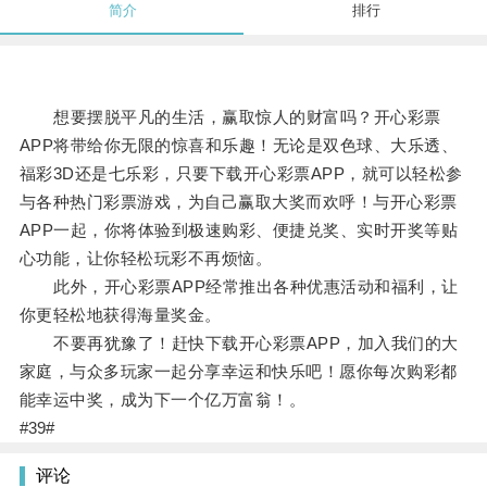
简介
排行
想要摆脱平凡的生活，赢取惊人的财富吗？开心彩票
APP将带给你无限的惊喜和乐趣！无论是双色球、大乐透、
福彩3D还是七乐彩，只要下载开心彩票APP，就可以轻松参
与各种热门彩票游戏，为自己赢取大奖而欢呼！与开心彩票
APP一起，你将体验到极速购彩、便捷兑奖、实时开奖等贴
心功能，让你轻松玩彩不再烦恼。
此外，开心彩票APP经常推出各种优惠活动和福利，让
你更轻松地获得海量奖金。
不要再犹豫了！赶快下载开心彩票APP，加入我们的大
家庭，与众多玩家一起分享幸运和快乐吧！愿你每次购彩都
能幸运中奖，成为下一个亿万富翁！。
#39#
评论