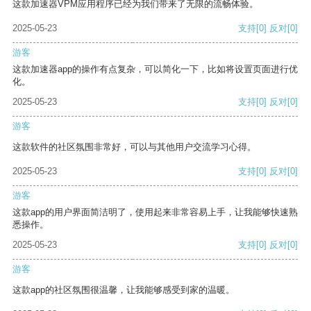
这款加速器VPM应用程序已经为我们带来了无限的流畅体验。
2025-05-23
支持
[0]
反对
[0]
游客
这款加速器app的操作有点复杂，可以简化一下，比如将设置页面进行优
化。
2025-05-23
支持
[0]
反对
[0]
游客
这款软件的社区氛围非常好，可以与其他用户交流学习心得。
2025-05-23
支持
[0]
反对
[0]
游客
这款app的用户界面简洁明了，使用起来非常容易上手，让我能够快速熟
悉操作。
2025-05-23
支持
[0]
反对
[0]
游客
这款app的社区氛围很温馨，让我能够感受到家的温暖。