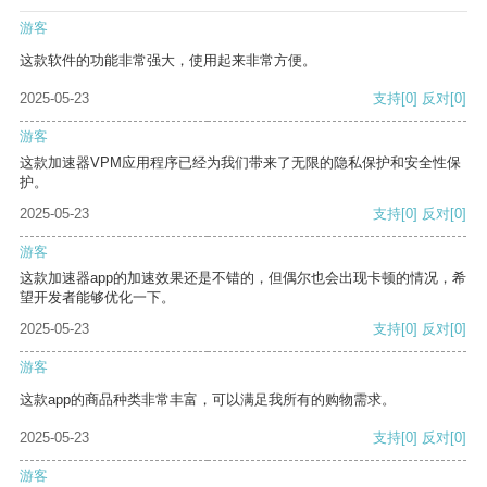
游客
这款软件的功能非常强大，使用起来非常方便。
2025-05-23
支持
[0]
反对
[0]
游客
这款加速器VPM应用程序已经为我们带来了无限的隐私保护和安全性保
护。
2025-05-23
支持
[0]
反对
[0]
游客
这款加速器app的加速效果还是不错的，但偶尔也会出现卡顿的情况，希
望开发者能够优化一下。
2025-05-23
支持
[0]
反对
[0]
游客
这款app的商品种类非常丰富，可以满足我所有的购物需求。
2025-05-23
支持
[0]
反对
[0]
游客