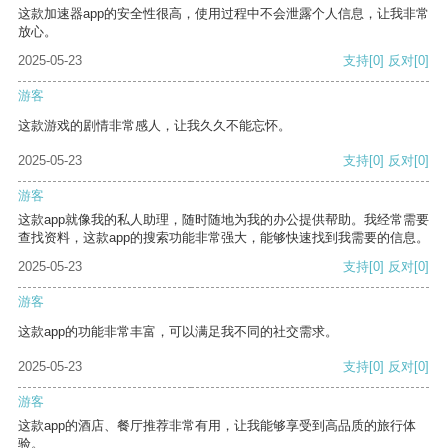
这款加速器app的安全性很高，使用过程中不会泄露个人信息，让我非常
放心。
2025-05-23
支持
[0]
反对
[0]
游客
这款游戏的剧情非常感人，让我久久不能忘怀。
2025-05-23
支持
[0]
反对
[0]
游客
这款app就像我的私人助理，随时随地为我的办公提供帮助。我经常需要
查找资料，这款app的搜索功能非常强大，能够快速找到我需要的信息。
2025-05-23
支持
[0]
反对
[0]
游客
这款app的功能非常丰富，可以满足我不同的社交需求。
2025-05-23
支持
[0]
反对
[0]
游客
这款app的酒店、餐厅推荐非常有用，让我能够享受到高品质的旅行体
验。