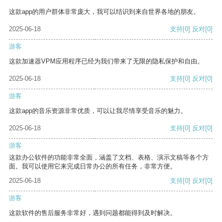
这款app的用户群体非常庞大，我可以结识到来自世界各地的朋友。
2025-06-18
支持
[0]
反对
[0]
游客
这款加速器VPM应用程序已经为我们带来了无限的隐私保护和自由。
2025-06-18
支持
[0]
反对
[0]
游客
这款app的音乐资源非常优质，可以让我尽情享受音乐的魅力。
2025-06-18
支持
[0]
反对
[0]
游客
这款办公软件的功能非常全面，涵盖了文档、表格、演示文稿等各个方
面。我可以使用它来完成日常办公的所有任务，非常方便。
2025-06-18
支持
[0]
反对
[0]
游客
这款软件的售后服务非常好，遇到问题都能得到及时解决。