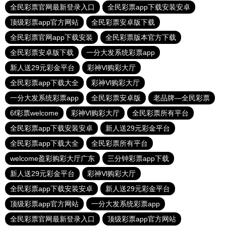
全民彩票官网最新登录入口
全民彩票app下载安装安卓
顶级彩票app官方网站
全民彩票安卓版下载
全民彩票官网app下载安装
全民彩票版本官方下载
全民彩票安卓版下载
一分大发系统彩票app
新人送29元彩金平台
彩神Vl购彩大厅
全民彩票app下载大全
彩神Vl购彩大厅
一分大发系统彩票app
全民彩票安卓版
老品牌—全民彩票
6f彩票welcome
彩神Vl购彩大厅
全民彩票所有平台
全民彩票app下载安装安卓
新人送29元彩金平台
全民彩票app下载大全
全民彩票所有平台
welcome盈彩购彩大厅广东
三分钟彩票app下载
新人送29元彩金平台
彩神Vl购彩大厅
全民彩票app下载安装安卓
新人送29元彩金平台
顶级彩票app官方网站
一分大发系统彩票app
全民彩票官网最新登录入口
顶级彩票app官方网站