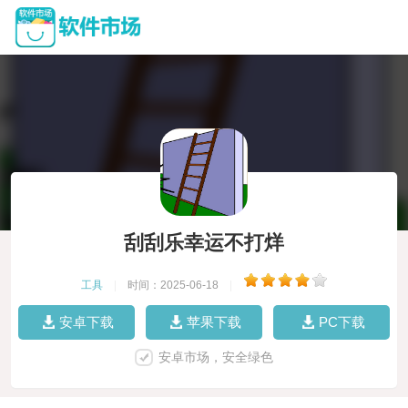
刮刮乐幸运不打烊
工具
|
时间：2025-06-18
|
安卓下载
苹果下载
PC下载
安卓市场，安全绿色