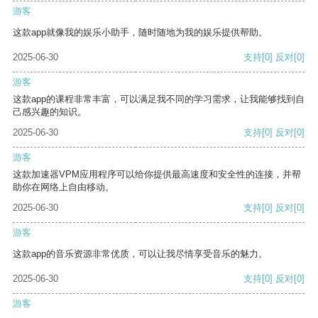
游客
这款app就像我的娱乐小助手，随时随地为我的娱乐提供帮助。
2025-06-30
支持
[0]
反对
[0]
游客
这款app的课程非常丰富，可以满足我不同的学习需求，让我能够找到自
己感兴趣的知识。
2025-06-30
支持
[0]
反对
[0]
游客
这款加速器VPM应用程序可以给你提供最高速度和安全性的连接，并帮
助你在网络上自由移动。
2025-06-30
支持
[0]
反对
[0]
游客
这款app的音乐资源非常优质，可以让我尽情享受音乐的魅力。
2025-06-30
支持
[0]
反对
[0]
游客