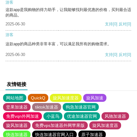
游客
这款app是我购物的得力助手，让我能够找到最优惠的价格，买到最合适
的商品。
2025-06-30
支持
[0]
反对
[0]
游客
这款app的商品种类非常丰富，可以满足我所有的购物需求。
2025-06-30
支持
[0]
反对
[0]
友情链接
网站地图
QuickQ
旋风加速度器
旋风加速
坚果加速器
tiktok加速器
狗急加速器官网
免费vqn外网加速
小蓝鸟
优途加速器官网
风驰加速器
旋风加速器
免费vps加速器外网苹果版
旋风加速度器
快连加速器
快连加速器官网入口
原子加速器