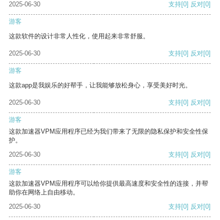
2025-06-30
支持
[0]
反对
[0]
游客
这款软件的设计非常人性化，使用起来非常舒服。
2025-06-30
支持
[0]
反对
[0]
游客
这款app是我娱乐的好帮手，让我能够放松身心，享受美好时光。
2025-06-30
支持
[0]
反对
[0]
游客
这款加速器VPM应用程序已经为我们带来了无限的隐私保护和安全性保
护。
2025-06-30
支持
[0]
反对
[0]
游客
这款加速器VPM应用程序可以给你提供最高速度和安全性的连接，并帮
助你在网络上自由移动。
2025-06-30
支持
[0]
反对
[0]