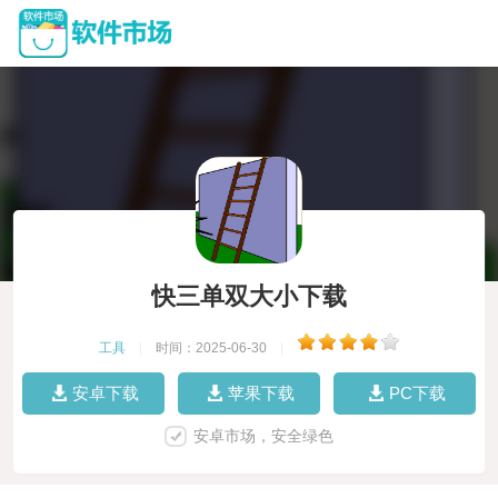
快三单双大小下载
工具
|
时间：2025-06-30
|
安卓下载
苹果下载
PC下载
安卓市场，安全绿色