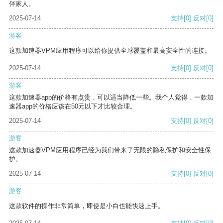
伴家人。
2025-07-14
支持
[0]
反对
[0]
游客
这款加速器VPM应用程序可以给你提供全球覆盖和最高安全性的连接。
2025-07-14
支持
[0]
反对
[0]
游客
这款加速器app的价格有点贵，可以适当降低一些。我个人觉得，一款加
速器app的价格应该在50元以下才比较合理。
2025-07-14
支持
[0]
反对
[0]
游客
这款加速器VPM应用程序已经为我们带来了无限的隐私保护和安全性保
护。
2025-07-14
支持
[0]
反对
[0]
游客
这款软件的操作非常简单，即使是小白也能快速上手。