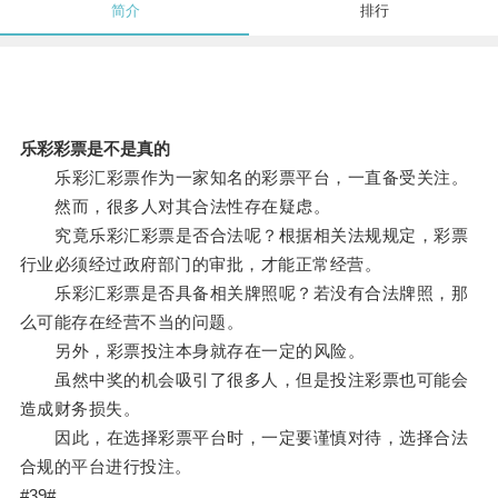
简介
排行
乐彩彩票是不是真的
乐彩汇彩票作为一家知名的彩票平台，一直备受关注。
然而，很多人对其合法性存在疑虑。
究竟乐彩汇彩票是否合法呢？根据相关法规规定，彩票
行业必须经过政府部门的审批，才能正常经营。
乐彩汇彩票是否具备相关牌照呢？若没有合法牌照，那
么可能存在经营不当的问题。
另外，彩票投注本身就存在一定的风险。
虽然中奖的机会吸引了很多人，但是投注彩票也可能会
造成财务损失。
因此，在选择彩票平台时，一定要谨慎对待，选择合法
合规的平台进行投注。
#39#