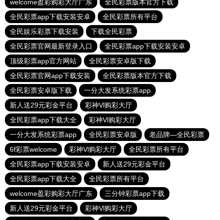
welcome盈彩购彩大厅广东
全民彩票版本官方下载
全民彩票app下载安装安卓
全民彩票所有平台
全民娱乐彩票下载安装
下载全民彩票
全民彩票官网最新登录入口
全民彩票app下载安装安卓
顶级彩票app官方网站
全民彩票安卓版下载
全民彩票官网app下载安装
全民彩票版本官方下载
全民彩票安卓版下载
一分大发系统彩票app
新人送29元彩金平台
彩神Vl购彩大厅
全民彩票app下载大全
彩神Vl购彩大厅
一分大发系统彩票app
全民彩票安卓版
老品牌—全民彩票
6f彩票welcome
彩神Vl购彩大厅
全民彩票所有平台
全民彩票app下载安装安卓
新人送29元彩金平台
全民彩票app下载大全
全民彩票所有平台
welcome盈彩购彩大厅广东
三分钟彩票app下载
新人送29元彩金平台
彩神Vl购彩大厅