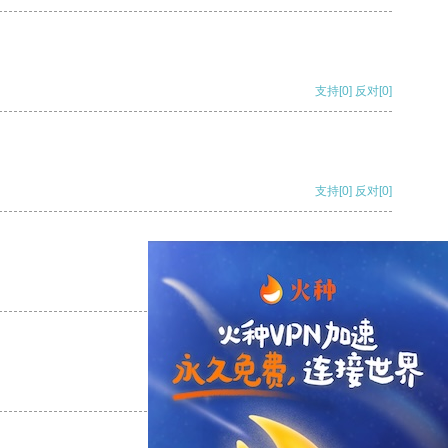
支持
[0]
反对
[0]
支持
[0]
反对
[0]
支持
[0]
反对
[0]
支持
[0]
反对
[0]