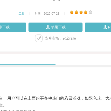
工具
|
时间：2025-07-23
|
卓下载
苹果下载
安卓市场，安全绿色
台，用户可以在上面购买各种热门的彩票游戏，如双色球、大
全。