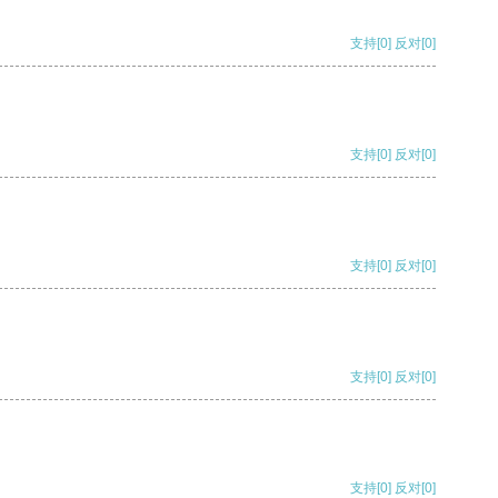
支持
[0]
反对
[0]
支持
[0]
反对
[0]
支持
[0]
反对
[0]
支持
[0]
反对
[0]
支持
[0]
反对
[0]