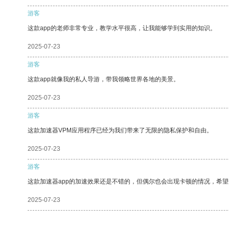
游客
这款app的老师非常专业，教学水平很高，让我能够学到实用的知识。
2025-07-23
游客
这款app就像我的私人导游，带我领略世界各地的美景。
2025-07-23
游客
这款加速器VPM应用程序已经为我们带来了无限的隐私保护和自由。
2025-07-23
游客
这款加速器app的加速效果还是不错的，但偶尔也会出现卡顿的情况，希
2025-07-23