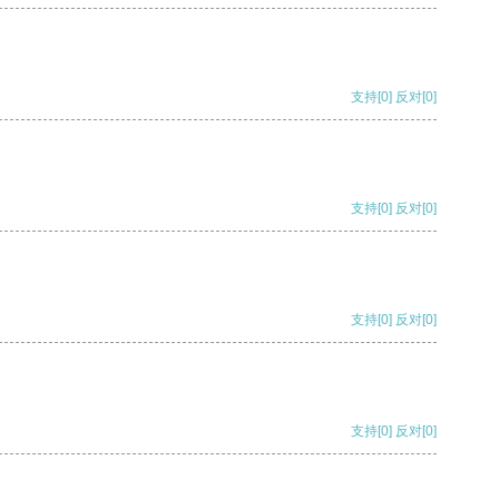
支持
[0]
反对
[0]
支持
[0]
反对
[0]
支持
[0]
反对
[0]
支持
[0]
反对
[0]