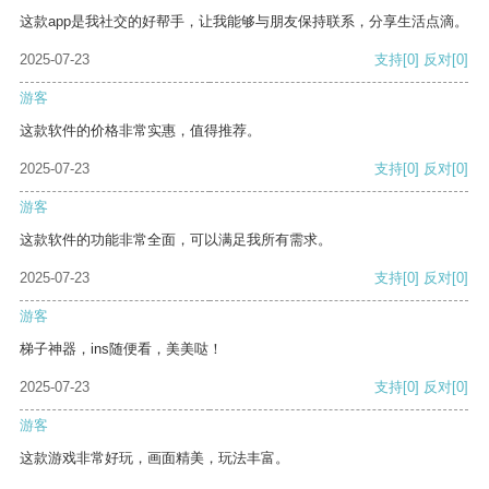
这款app是我社交的好帮手，让我能够与朋友保持联系，分享生活点滴。
2025-07-23
支持
[0]
反对
[0]
游客
这款软件的价格非常实惠，值得推荐。
2025-07-23
支持
[0]
反对
[0]
游客
这款软件的功能非常全面，可以满足我所有需求。
2025-07-23
支持
[0]
反对
[0]
游客
梯子神器，ins随便看，美美哒！
2025-07-23
支持
[0]
反对
[0]
游客
这款游戏非常好玩，画面精美，玩法丰富。