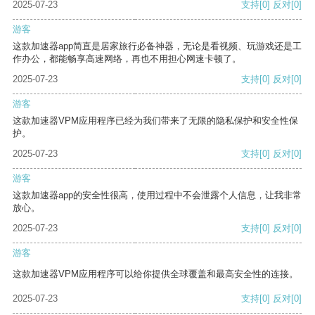
2025-07-23
支持
[0]
反对
[0]
游客
这款加速器app简直是居家旅行必备神器，无论是看视频、玩游戏还是工
作办公，都能畅享高速网络，再也不用担心网速卡顿了。
2025-07-23
支持
[0]
反对
[0]
游客
这款加速器VPM应用程序已经为我们带来了无限的隐私保护和安全性保
护。
2025-07-23
支持
[0]
反对
[0]
游客
这款加速器app的安全性很高，使用过程中不会泄露个人信息，让我非常
放心。
2025-07-23
支持
[0]
反对
[0]
游客
这款加速器VPM应用程序可以给你提供全球覆盖和最高安全性的连接。
2025-07-23
支持
[0]
反对
[0]