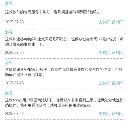
游客
这款软件的售后服务非常好，遇到问题都能得到及时解决。
2025-07-23
支持
[0]
反对
[0]
游客
这款加速器app的加速效果还是不错的，但偶尔也会出现卡顿的情况，希
望开发者能够优化一下。
2025-07-23
支持
[0]
反对
[0]
游客
这款加速器VPM应用程序可以给你提供最高速度和安全性的连接，并帮
助你在网络上自由移动。
2025-07-23
支持
[0]
反对
[0]
游客
这款app的用户界面简洁明了，使用起来非常容易上手，让我能够快速熟
悉操作。我不用看说明书，就可以轻松使用这款app。
2025-07-23
支持
[0]
反对
[0]