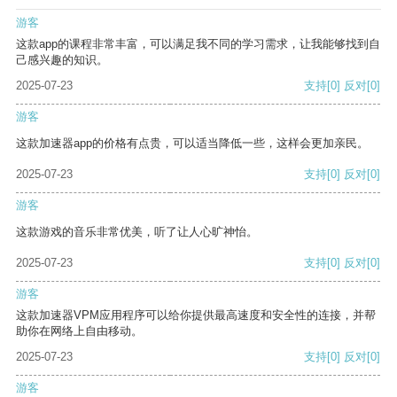
游客
这款app的课程非常丰富，可以满足我不同的学习需求，让我能够找到自
己感兴趣的知识。
2025-07-23
支持
[0]
反对
[0]
游客
这款加速器app的价格有点贵，可以适当降低一些，这样会更加亲民。
2025-07-23
支持
[0]
反对
[0]
游客
这款游戏的音乐非常优美，听了让人心旷神怡。
2025-07-23
支持
[0]
反对
[0]
游客
这款加速器VPM应用程序可以给你提供最高速度和安全性的连接，并帮
助你在网络上自由移动。
2025-07-23
支持
[0]
反对
[0]
游客