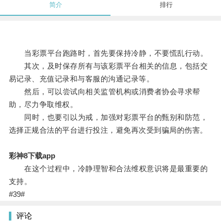
简介
排行
当彩票平台跑路时，首先要保持冷静，不要慌乱行动。
其次，及时保存所有与该彩票平台相关的信息，包括交
易记录、充值记录和与客服的沟通记录等。
然后，可以尝试向相关监管机构或消费者协会寻求帮
助，尽力争取维权。
同时，也要引以为戒，加强对彩票平台的甄别和防范，
选择正规合法的平台进行投注，避免再次受到骗局的伤害。
彩神8下载app
在这个过程中，冷静理智和合法维权意识将是最重要的
支持。
#39#
评论