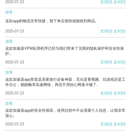
2025-07-23
支持
[0]
反对
[0]
游客
这款app的物流非常快捷，我下单后很快就能收到商品。
2025-07-23
支持
[0]
反对
[0]
游客
这款加速器VPM应用程序已经为我们带来了无限的隐私保护和安全性保
护。
2025-07-23
支持
[0]
反对
[0]
游客
这款加速器app简直是居家旅行必备神器，无论是看视频、玩游戏还是工
作办公，都能畅享高速网络，再也不用担心网速卡顿了。
2025-07-23
支持
[0]
反对
[0]
游客
这款加速器app的安全性很高，使用过程中不会泄露个人信息，让我非常
放心。
2025-07-23
支持
[0]
反对
[0]