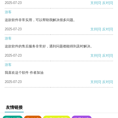
2025-07-23
支持
[0]
反对
[0]
游客
这款软件非常实用，可以帮助我解决很多问题。
2025-07-23
支持
[0]
反对
[0]
游客
这款软件的售后服务非常好，遇到问题都能得到及时解决。
2025-07-23
支持
[0]
反对
[0]
游客
我喜欢这个软件 作者加油
2025-07-23
支持
[0]
反对
[0]
友情链接