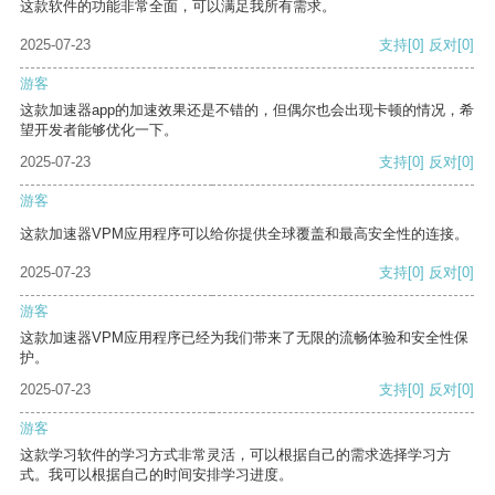
这款软件的功能非常全面，可以满足我所有需求。
2025-07-23
支持
[0]
反对
[0]
游客
这款加速器app的加速效果还是不错的，但偶尔也会出现卡顿的情况，希
望开发者能够优化一下。
2025-07-23
支持
[0]
反对
[0]
游客
这款加速器VPM应用程序可以给你提供全球覆盖和最高安全性的连接。
2025-07-23
支持
[0]
反对
[0]
游客
这款加速器VPM应用程序已经为我们带来了无限的流畅体验和安全性保
护。
2025-07-23
支持
[0]
反对
[0]
游客
这款学习软件的学习方式非常灵活，可以根据自己的需求选择学习方
式。我可以根据自己的时间安排学习进度。