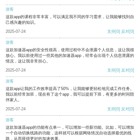
游客
这款app的课程非常丰富，可以满足我不同的学习需求，让我能够找到自
己感兴趣的知识。
2025-07-24
支持
[0]
反对
[0]
游客
这款加速器app的安全性很高，使用过程中不会泄露个人信息，这让我很
放心。我以前使用过一些其他的加速器app，经常会出现个人信息泄露的
情况，这让我非常担心。
2025-07-24
支持
[0]
反对
[0]
游客
这款app让我的工作效率提高了50%，让我能够更轻松地完成工作任务。
我以前经常加班，现在有了这个app，我可以提前下班，有更多的时间陪
伴家人。
2025-07-24
支持
[0]
反对
[0]
游客
这款加速器app的功能有点单一，可以增加一些新功能。比如，可以增加
一个自动切换线路的功能，这样就可以根据网络情况自动选择最优的线
路，从而获得更好的加速效果。