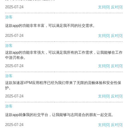
2025-07-24
支持
[0]
反对
[0]
游客
这款app的功能非常丰富，可以满足我不同的社交需求。
2025-07-24
支持
[0]
反对
[0]
游客
这款app的功能非常强大，可以满足我所有的工作需求，让我能够在工作
中游刃有余。
2025-07-24
支持
[0]
反对
[0]
游客
这款加速器VPM应用程序已经为我们带来了无限的流畅体验和安全性保
护。
2025-07-24
支持
[0]
反对
[0]
游客
这款app就像我的社交平台，让我能够与志同道合的朋友一起交流。
2025-07-24
支持
[0]
反对
[0]