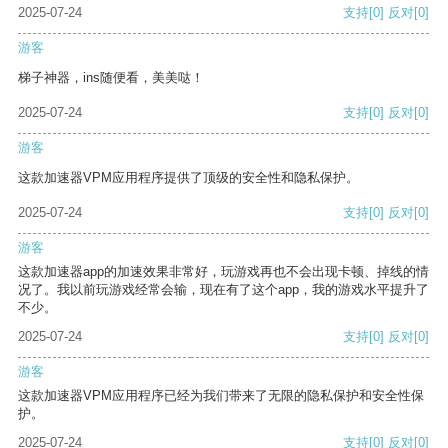
2025-07-24
支持
[0]
反对
[0]
游客
梯子神器，ins随便看，美美哒！
2025-07-24
支持
[0]
反对
[0]
游客
这款加速器VPM应用程序提供了顶级的安全性和隐私保护。
2025-07-24
支持
[0]
反对
[0]
游客
这款加速器app的加速效果非常好，玩游戏再也不会出现卡顿、掉线的情
况了。我以前玩游戏经常会输，现在有了这个app，我的游戏水平提升了
不少。
2025-07-24
支持
[0]
反对
[0]
游客
这款加速器VPM应用程序已经为我们带来了无限的隐私保护和安全性保
护。
2025-07-24
支持
[0]
反对
[0]