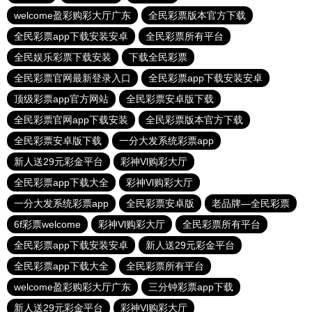
welcome盈彩购彩大厅广东
全民彩票版本官方下载
全民彩票app下载安装安卓
全民彩票所有平台
全民娱乐彩票下载安装
下载全民彩票
全民彩票官网最新登录入口
全民彩票app下载安装安卓
顶级彩票app官方网站
全民彩票安卓版下载
全民彩票官网app下载安装
全民彩票版本官方下载
全民彩票安卓版下载
一分大发系统彩票app
新人送29元彩金平台
彩神Vl购彩大厅
全民彩票app下载大全
彩神Vl购彩大厅
一分大发系统彩票app
全民彩票安卓版
老品牌—全民彩票
6f彩票welcome
彩神Vl购彩大厅
全民彩票所有平台
全民彩票app下载安装安卓
新人送29元彩金平台
全民彩票app下载大全
全民彩票所有平台
welcome盈彩购彩大厅广东
三分钟彩票app下载
新人送29元彩金平台
彩神Vl购彩大厅