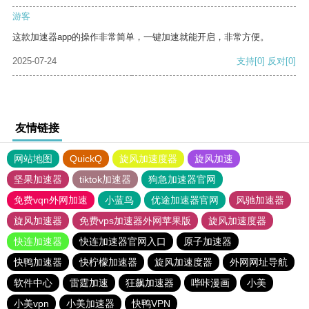
游客
这款加速器app的操作非常简单，一键加速就能开启，非常方便。
2025-07-24
支持
[0]
反对
[0]
友情链接
网站地图
QuickQ
旋风加速度器
旋风加速
坚果加速器
tiktok加速器
狗急加速器官网
免费vqn外网加速
小蓝鸟
优途加速器官网
风驰加速器
旋风加速器
免费vps加速器外网苹果版
旋风加速度器
快连加速器
快连加速器官网入口
原子加速器
快鸭加速器
快柠檬加速器
旋风加速度器
外网网址导航
软件中心
雷霆加速
狂飙加速器
哔咔漫画
小美
小美vpn
小美加速器
快鸭VPN