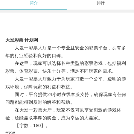
简介
排行
大发彩票 计划网
大发一彩票大厅是一个专业且安全的彩票平台，拥有多
年的行业经验和良好的口碑。
在这里，玩家可以选择各种类型的彩票游戏，包括福利
彩票、体育彩票、快乐十分等，满足不同玩家的需求。
大发一彩票大厅致力于为玩家打造一个公平、透明的游
戏环境，保障玩家的利益和权益。
同时，平台提供24小时在线客服支持，确保玩家有任何
问题都能得到及时的解答和帮助。
在大发一彩票大厅，玩家不仅可以享受刺激的游戏体
验，还能赢取丰厚的奖金，成为幸运的大赢家。
【字数：180】。
#39#