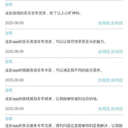
游客
这款游戏的音乐非常优美，听了让人心旷神怡。
2025-08-09
支持
[0]
反对
[0]
游客
这款app的音乐资源非常优质，可以让我尽情享受音乐的魅力。
2025-08-09
支持
[0]
反对
[0]
游客
这款app的视频资源非常丰富，可以满足我不同的娱乐需求。
2025-08-09
支持
[0]
反对
[0]
游客
这款app的路线规划非常精准，让我能够快速到达目的地。
2025-08-09
支持
[0]
反对
[0]
游客
这款app的售后服务非常完善，遇到问题总是能够得到妥善解决，让我能