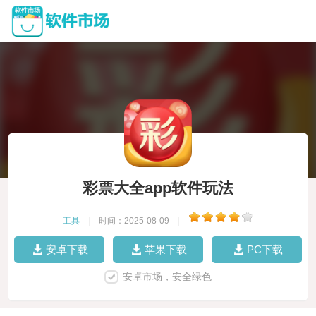
彩票大全app软件玩法
工具
|
时间：2025-08-09
|
安卓下载
苹果下载
PC下载
安卓市场，安全绿色