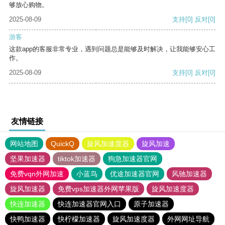
够放心购物。
2025-08-09
支持
[0]
反对
[0]
游客
这款app的客服非常专业，遇到问题总是能够及时解决，让我能够安心工
作。
2025-08-09
支持
[0]
反对
[0]
友情链接
网站地图
QuickQ
旋风加速度器
旋风加速
坚果加速器
tiktok加速器
狗急加速器官网
免费vqn外网加速
小蓝鸟
优途加速器官网
风驰加速器
旋风加速器
免费vps加速器外网苹果版
旋风加速度器
快连加速器
快连加速器官网入口
原子加速器
快鸭加速器
快柠檬加速器
旋风加速度器
外网网址导航