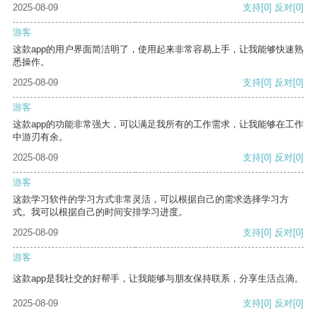
2025-08-09
支持
[0]
反对
[0]
游客
这款app的用户界面简洁明了，使用起来非常容易上手，让我能够快速熟
悉操作。
2025-08-09
支持
[0]
反对
[0]
游客
这款app的功能非常强大，可以满足我所有的工作需求，让我能够在工作
中游刃有余。
2025-08-09
支持
[0]
反对
[0]
游客
这款学习软件的学习方式非常灵活，可以根据自己的需求选择学习方
式。我可以根据自己的时间安排学习进度。
2025-08-09
支持
[0]
反对
[0]
游客
这款app是我社交的好帮手，让我能够与朋友保持联系，分享生活点滴。
2025-08-09
支持
[0]
反对
[0]