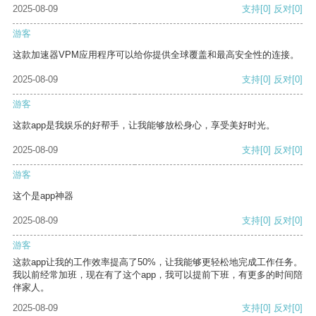
2025-08-09
支持
[0]
反对
[0]
游客
这款加速器VPM应用程序可以给你提供全球覆盖和最高安全性的连接。
2025-08-09
支持
[0]
反对
[0]
游客
这款app是我娱乐的好帮手，让我能够放松身心，享受美好时光。
2025-08-09
支持
[0]
反对
[0]
游客
这个是app神器
2025-08-09
支持
[0]
反对
[0]
游客
这款app让我的工作效率提高了50%，让我能够更轻松地完成工作任务。
我以前经常加班，现在有了这个app，我可以提前下班，有更多的时间陪
伴家人。
2025-08-09
支持
[0]
反对
[0]