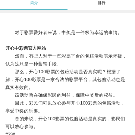
简介
排行
对于彩票爱好者来说，中奖是一件极为幸运的事情。
开心中彩票官方网站
然而，有些人对于一些彩票平台的包赔活动表示怀疑，
认为这只是一种营销手段。
那么，开心100彩票的包赔活动是否真实呢？根据了
解，开心100彩票是一家合法的彩票平台，其包赔活动也是
真实有效的。
该活动旨在确保彩民的利益，保障中奖后的权益。
因此，彩民们可以放心参与开心100彩票的包赔活动，
享受中奖的乐趣。
总的来说，开心100彩票的包赔活动是真实的，彩民们
可以放心参与。
#39#