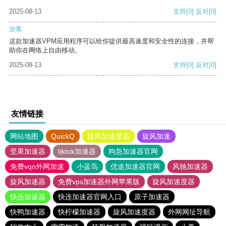
2025-08-13
支持
[0]
反对
[0]
游客
这款加速器VPM应用程序可以给你提供最高速度和安全性的连接，并帮
助你在网络上自由移动。
2025-08-13
支持
[0]
反对
[0]
友情链接
网站地图
QuickQ
旋风加速度器
旋风加速
坚果加速器
tiktok加速器
狗急加速器官网
免费vqn外网加速
小蓝鸟
优途加速器官网
风驰加速器
旋风加速器
免费vps加速器外网苹果版
旋风加速度器
快连加速器
快连加速器官网入口
原子加速器
快鸭加速器
快柠檬加速器
旋风加速度器
外网网址导航