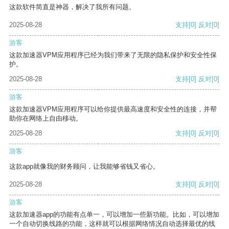
这款软件简直是神器，解决了我所有问题。
2025-08-28
支持
[0]
反对
[0]
游客
这款加速器VPM应用程序已经为我们带来了无限的隐私保护和安全性保
护。
2025-08-28
支持
[0]
反对
[0]
游客
这款加速器VPM应用程序可以给你提供最高速度和安全性的连接，并帮
助你在网络上自由移动。
2025-08-28
支持
[0]
反对
[0]
游客
这款app就像我的财务顾问，让我能够省钱又省心。
2025-08-28
支持
[0]
反对
[0]
游客
这款加速器app的功能有点单一，可以增加一些新功能。比如，可以增加
一个自动切换线路的功能，这样就可以根据网络情况自动选择最优的线