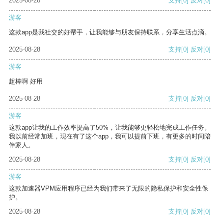
2025-08-28
支持
[0]
反对
[0]
游客
这款app是我社交的好帮手，让我能够与朋友保持联系，分享生活点滴。
2025-08-28
支持
[0]
反对
[0]
游客
超棒啊 好用
2025-08-28
支持
[0]
反对
[0]
游客
这款app让我的工作效率提高了50%，让我能够更轻松地完成工作任务。
我以前经常加班，现在有了这个app，我可以提前下班，有更多的时间陪
伴家人。
2025-08-28
支持
[0]
反对
[0]
游客
这款加速器VPM应用程序已经为我们带来了无限的隐私保护和安全性保
护。
2025-08-28
支持
[0]
反对
[0]