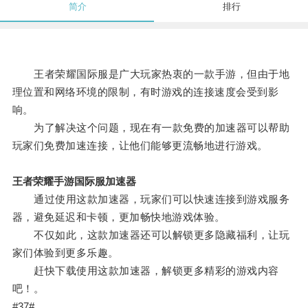
简介
排行
王者荣耀国际服是广大玩家热衷的一款手游，但由于地
理位置和网络环境的限制，有时游戏的连接速度会受到影
响。
为了解决这个问题，现在有一款免费的加速器可以帮助
玩家们免费加速连接，让他们能够更流畅地进行游戏。
王者荣耀手游国际服加速器
通过使用这款加速器，玩家们可以快速连接到游戏服务
器，避免延迟和卡顿，更加畅快地游戏体验。
不仅如此，这款加速器还可以解锁更多隐藏福利，让玩
家们体验到更多乐趣。
赶快下载使用这款加速器，解锁更多精彩的游戏内容
吧！。
#37#