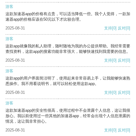
游客
这款加速器app的价格有点贵，可以适当降低一些。我个人觉得，一款加
速器app的价格应该在50元以下才比较合理。
2025-08-31
支持
[0]
反对
[0]
游客
这款app就像我的私人助理，随时随地为我的办公提供帮助。我经常需要
查找资料，这款app的搜索功能非常强大，能够快速找到我需要的信息。
2025-08-31
支持
[0]
反对
[0]
游客
这款app的用户界面简洁明了，使用起来非常容易上手，让我能够快速熟
悉操作。我不用看说明书，就可以轻松使用这款app。
2025-08-31
支持
[0]
反对
[0]
游客
这款加速器app的安全性很高，使用过程中不会泄露个人信息，这让我很
放心。我以前使用过一些其他的加速器app，经常会出现个人信息泄露的
情况，这让我非常担心。
2025-08-31
支持
[0]
反对
[0]