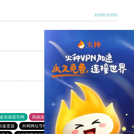
支持
[0]
反对
[0]
支持
[0]
反对
[0]
支持
[0]
反对
[0]
途加速器官网
风驰加速器
旋风加速器
加速度器
外网网址导航
软件中心
雷霆加速
狂飙加速器