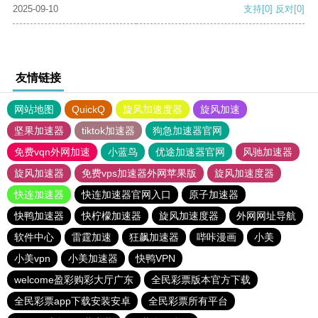
2025-09-10
支持
[0]
反对
[0]
友情链接
网站地图
QuickQ
旋风加速度器
旋风加速
坚果加速器
tiktok加速器
狗急加速器官网
免费vqn外网加速
小蓝鸟
优途加速器官网
风驰加速器
旋风加速器
免费vps加速器外网苹果版
旋风加速度器
快连加速器
快连加速器官网入口
原子加速器
快鸭加速器
快柠檬加速器
旋风加速度器
外网网址导航
软件中心
雷霆加速
狂飙加速器
哔咔漫画
小美
小美vpn
小美加速器
快鸭VPN
welcome盈彩购彩大厅广东
全民彩票版本官方下载
全民彩票app下载安装安卓
全民彩票所有平台