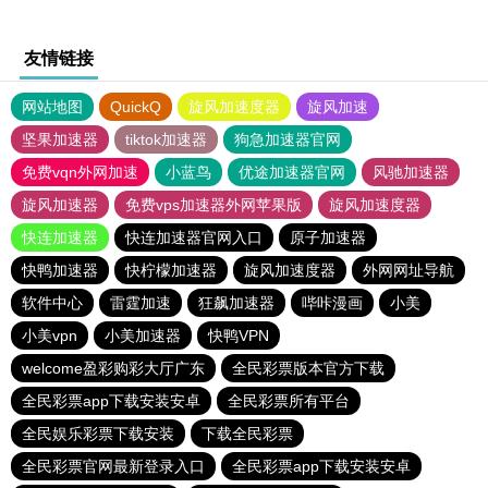
友情链接
网站地图
QuickQ
旋风加速度器
旋风加速
坚果加速器
tiktok加速器
狗急加速器官网
免费vqn外网加速
小蓝鸟
优途加速器官网
风驰加速器
旋风加速器
免费vps加速器外网苹果版
旋风加速度器
快连加速器
快连加速器官网入口
原子加速器
快鸭加速器
快柠檬加速器
旋风加速度器
外网网址导航
软件中心
雷霆加速
狂飙加速器
哔咔漫画
小美
小美vpn
小美加速器
快鸭VPN
welcome盈彩购彩大厅广东
全民彩票版本官方下载
全民彩票app下载安装安卓
全民彩票所有平台
全民娱乐彩票下载安装
下载全民彩票
全民彩票官网最新登录入口
全民彩票app下载安装安卓