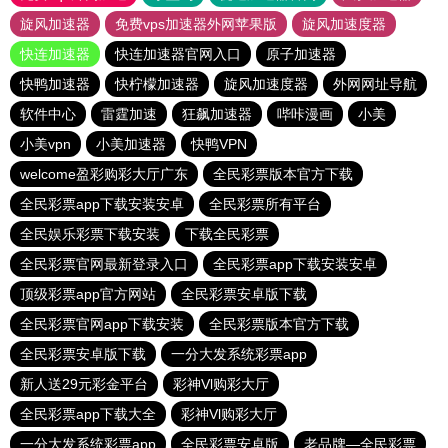
旋风加速器
免费vps加速器外网苹果版
旋风加速度器
快连加速器
快连加速器官网入口
原子加速器
快鸭加速器
快柠檬加速器
旋风加速度器
外网网址导航
软件中心
雷霆加速
狂飙加速器
哔咔漫画
小美
小美vpn
小美加速器
快鸭VPN
welcome盈彩购彩大厅广东
全民彩票版本官方下载
全民彩票app下载安装安卓
全民彩票所有平台
全民娱乐彩票下载安装
下载全民彩票
全民彩票官网最新登录入口
全民彩票app下载安装安卓
顶级彩票app官方网站
全民彩票安卓版下载
全民彩票官网app下载安装
全民彩票版本官方下载
全民彩票安卓版下载
一分大发系统彩票app
新人送29元彩金平台
彩神Vl购彩大厅
全民彩票app下载大全
彩神Vl购彩大厅
一分大发系统彩票app
全民彩票安卓版
老品牌—全民彩票