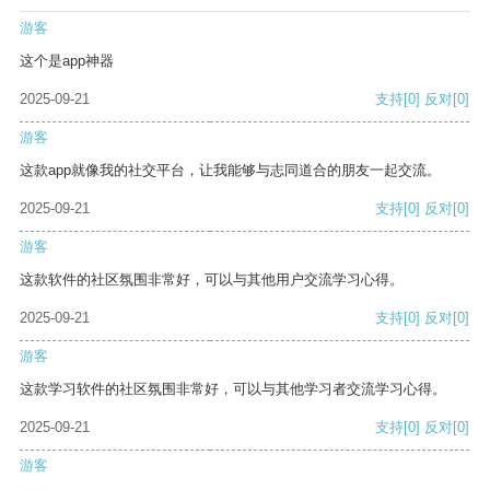
游客
这个是app神器
2025-09-21
支持
[0]
反对
[0]
游客
这款app就像我的社交平台，让我能够与志同道合的朋友一起交流。
2025-09-21
支持
[0]
反对
[0]
游客
这款软件的社区氛围非常好，可以与其他用户交流学习心得。
2025-09-21
支持
[0]
反对
[0]
游客
这款学习软件的社区氛围非常好，可以与其他学习者交流学习心得。
2025-09-21
支持
[0]
反对
[0]
游客