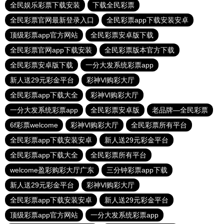
全民娱乐彩票下载安装
下载全民彩票
全民彩票官网最新登录入口
全民彩票app下载安装安卓
顶级彩票app官方网站
全民彩票安卓版下载
全民彩票官网app下载安装
全民彩票版本官方下载
全民彩票安卓版下载
一分大发系统彩票app
新人送29元彩金平台
彩神Vl购彩大厅
全民彩票app下载大全
彩神Vl购彩大厅
一分大发系统彩票app
全民彩票安卓版
老品牌—全民彩票
6f彩票welcome
彩神Vl购彩大厅
全民彩票所有平台
全民彩票app下载安装安卓
新人送29元彩金平台
全民彩票app下载大全
全民彩票所有平台
welcome盈彩购彩大厅广东
三分钟彩票app下载
新人送29元彩金平台
彩神Vl购彩大厅
全民彩票app下载安装安卓
新人送29元彩金平台
顶级彩票app官方网站
一分大发系统彩票app