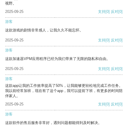
视野。
2025-09-25
支持
[0]
反对
[0]
游客
这款游戏的剧情非常感人，让我久久不能忘怀。
2025-09-25
支持
[0]
反对
[0]
游客
这款加速器VPM应用程序已经为我们带来了无限的隐私和自由。
2025-09-25
支持
[0]
反对
[0]
游客
这款app让我的工作效率提高了50%，让我能够更轻松地完成工作任务。
我以前经常加班，现在有了这个app，我可以提前下班，有更多的时间陪
伴家人。
2025-09-25
支持
[0]
反对
[0]
游客
这款软件的售后服务非常好，遇到问题都能得到及时解决。