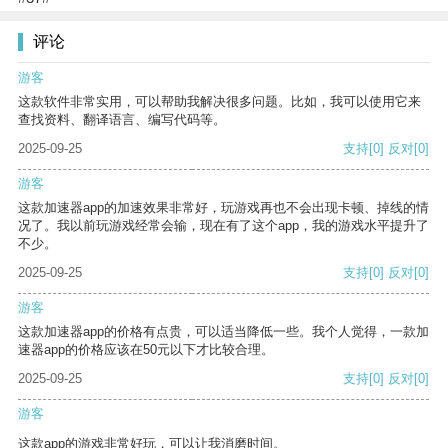
评论
游客
这款软件非常实用，可以帮助我解决很多问题。比如，我可以使用它来
查找资料、翻译语言、编写代码等。
2025-09-25
支持
[0]
反对
[0]
游客
这款加速器app的加速效果非常好，玩游戏再也不会出现卡顿、掉线的情
况了。我以前玩游戏经常会输，现在有了这个app，我的游戏水平提升了
不少。
2025-09-25
支持
[0]
反对
[0]
游客
这款加速器app的价格有点贵，可以适当降低一些。我个人觉得，一款加
速器app的价格应该在50元以下才比较合理。
2025-09-25
支持
[0]
反对
[0]
游客
这款app的游戏非常好玩，可以让我消磨时间。