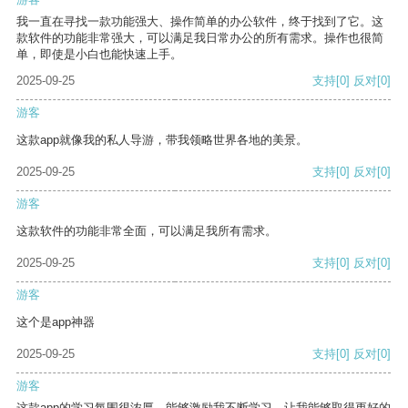
我一直在寻找一款功能强大、操作简单的办公软件，终于找到了它。这
款软件的功能非常强大，可以满足我日常办公的所有需求。操作也很简
单，即使是小白也能快速上手。
2025-09-25
支持
[0]
反对
[0]
游客
这款app就像我的私人导游，带我领略世界各地的美景。
2025-09-25
支持
[0]
反对
[0]
游客
这款软件的功能非常全面，可以满足我所有需求。
2025-09-25
支持
[0]
反对
[0]
游客
这个是app神器
2025-09-25
支持
[0]
反对
[0]
游客
这款app的学习氛围很浓厚，能够激励我不断学习，让我能够取得更好的