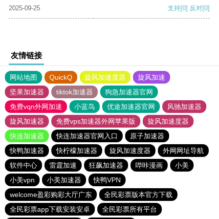
2025-09-25
支持
[0]
反对
[0]
友情链接
网站地图
QuickQ
旋风加速度器
旋风加速
坚果加速器
tiktok加速器
狗急加速器官网
免费vqn外网加速
小蓝鸟
优途加速器官网
风驰加速器
旋风加速器
免费vps加速器外网苹果版
旋风加速度器
快连加速器
快连加速器官网入口
原子加速器
快鸭加速器
快柠檬加速器
旋风加速度器
外网网址导航
软件中心
雷霆加速
狂飙加速器
哔咔漫画
小美
小美vpn
小美加速器
快鸭VPN
welcome盈彩购彩大厅广东
全民彩票版本官方下载
全民彩票app下载安装安卓
全民彩票所有平台