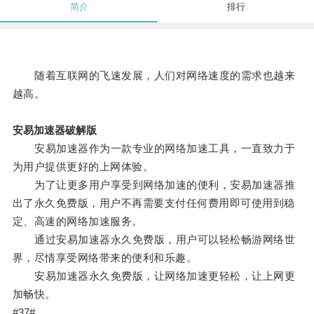
简介
排行
随着互联网的飞速发展，人们对网络速度的需求也越来
越高。
安易加速器破解版
安易加速器作为一款专业的网络加速工具，一直致力于
为用户提供更好的上网体验。
为了让更多用户享受到网络加速的便利，安易加速器推
出了永久免费版，用户不再需要支付任何费用即可使用到稳
定、高速的网络加速服务。
通过安易加速器永久免费版，用户可以轻松畅游网络世
界，尽情享受网络带来的便利和乐趣。
安易加速器永久免费版，让网络加速更轻松，让上网更
加畅快。
#37#