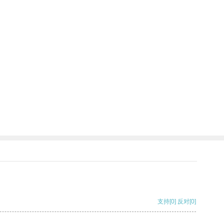
支持
[0]
反对
[0]