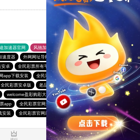
支持
[0]
反对
[0]
途加速器官网
风驰加速器
旋风加速器
加速度器
外网网址导航
软件中心
雷霆加速
狂飙加速器
装安卓
全民彩票所有平台
全民娱乐彩票下载安装
网app下载安装
全民彩票版本官方下载
全民彩票安卓版下载
全民彩票安卓版
老品牌—全民彩票
6f彩票welcome
welcome盈彩购彩大厅广东
三分钟彩票app下载
app
全民彩票官网最新登录入口
顶级彩票app官方网站
载安装
全民彩票官网最新登录入口
全民彩票下载大全官网
0.028537s
排行
推荐