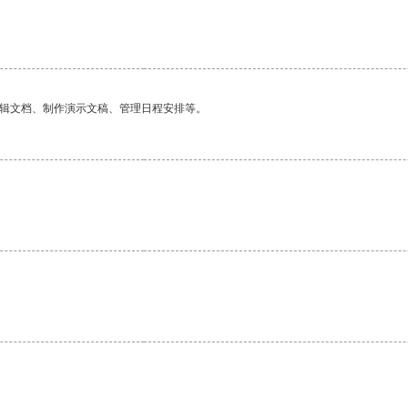
编辑文档、制作演示文稿、管理日程安排等。