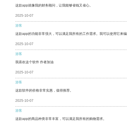
这款app就像我的财务顾问，让我能够省钱又省心。
2025-10-07
游客
这款app的功能非常强大，可以满足我所有的工作需求。我可以使用它来
2025-10-07
游客
我喜欢这个软件 作者加油
2025-10-07
游客
这款软件的价格非常实惠，值得推荐。
2025-10-07
游客
这款app的商品种类非常丰富，可以满足我所有的购物需求。