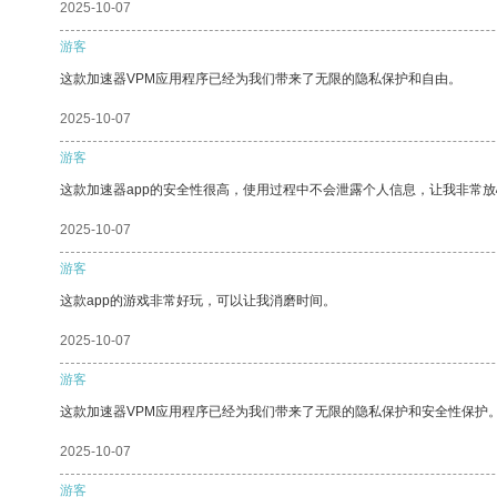
2025-10-07
游客
这款加速器VPM应用程序已经为我们带来了无限的隐私保护和自由。
2025-10-07
游客
这款加速器app的安全性很高，使用过程中不会泄露个人信息，让我非常放
2025-10-07
游客
这款app的游戏非常好玩，可以让我消磨时间。
2025-10-07
游客
这款加速器VPM应用程序已经为我们带来了无限的隐私保护和安全性保护
2025-10-07
游客