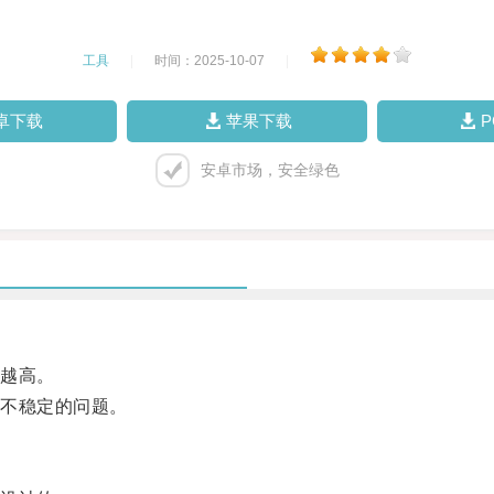
工具
|
时间：2025-10-07
|
卓下载
苹果下载
安卓市场，安全绿色
越高。
不稳定的问题。