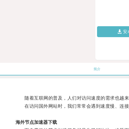
安
简介
随着互联网的普及，人们对访问速度的需求也越来
在访问国外网站时，我们常常会遇到速度慢、连接
海外节点加速器下载