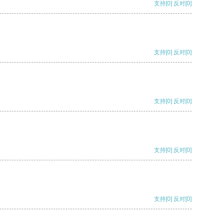
支持
[0]
反对
[0]
支持
[0]
反对
[0]
支持
[0]
反对
[0]
支持
[0]
反对
[0]
支持
[0]
反对
[0]