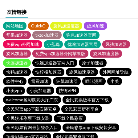
友情链接
网站地图
QuickQ
旋风加速度器
旋风加速
坚果加速器
tiktok加速器
狗急加速器官网
免费vqn外网加速
小蓝鸟
优途加速器官网
风驰加速器
旋风加速器
免费vps加速器外网苹果版
旋风加速度器
快连加速器
快连加速器官网入口
原子加速器
快鸭加速器
快柠檬加速器
旋风加速度器
外网网址导航
软件中心
雷霆加速
狂飙加速器
哔咔漫画
小美
小美vpn
小美加速器
快鸭VPN
welcome盈彩购彩大厅广东
全民彩票版本官方下载
全民彩票app下载安装安卓
全民彩票所有平台
全民娱乐彩票下载安装
下载全民彩票
全民彩票官网最新登录入口
全民彩票app下载安装安卓
顶级彩票app官方网站
全民彩票安卓版下载