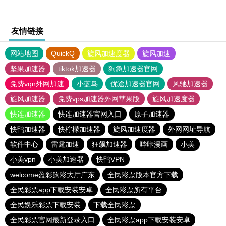
友情链接
网站地图
QuickQ
旋风加速度器
旋风加速
坚果加速器
tiktok加速器
狗急加速器官网
免费vqn外网加速
小蓝鸟
优途加速器官网
风驰加速器
旋风加速器
免费vps加速器外网苹果版
旋风加速度器
快连加速器
快连加速器官网入口
原子加速器
快鸭加速器
快柠檬加速器
旋风加速度器
外网网址导航
软件中心
雷霆加速
狂飙加速器
哔咔漫画
小美
小美vpn
小美加速器
快鸭VPN
welcome盈彩购彩大厅广东
全民彩票版本官方下载
全民彩票app下载安装安卓
全民彩票所有平台
全民娱乐彩票下载安装
下载全民彩票
全民彩票官网最新登录入口
全民彩票app下载安装安卓