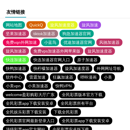
友情链接
网站地图
QuickQ
旋风加速度器
旋风加速
坚果加速器
tiktok加速器
狗急加速器官网
免费vqn外网加速
小蓝鸟
优途加速器官网
风驰加速器
旋风加速器
免费vps加速器外网苹果版
旋风加速度器
快连加速器
快连加速器官网入口
原子加速器
快鸭加速器
快柠檬加速器
旋风加速度器
外网网址导航
软件中心
雷霆加速
狂飙加速器
哔咔漫画
小美
小美vpn
小美加速器
快鸭VPN
welcome盈彩购彩大厅广东
全民彩票版本官方下载
全民彩票app下载安装安卓
全民彩票所有平台
全民娱乐彩票下载安装
下载全民彩票
全民彩票官网最新登录入口
全民彩票app下载安装安卓
顶级彩票app官方网站
全民彩票安卓版下载