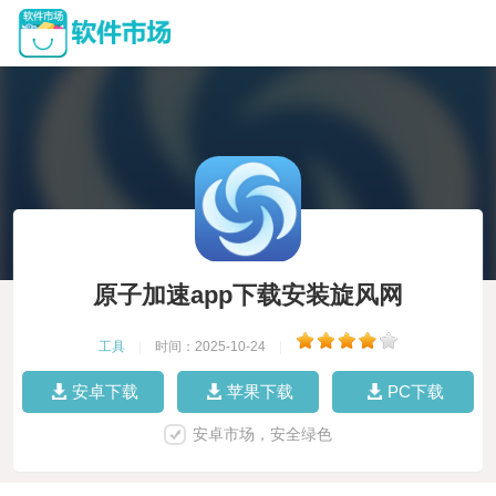
原子加速app下载安装旋风网
工具
|
时间：2025-10-24
|
安卓下载
苹果下载
PC下载
安卓市场，安全绿色