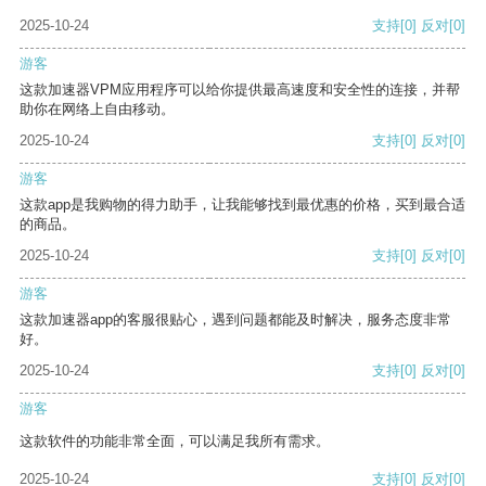
2025-10-24
支持
[0]
反对
[0]
游客
这款加速器VPM应用程序可以给你提供最高速度和安全性的连接，并帮
助你在网络上自由移动。
2025-10-24
支持
[0]
反对
[0]
游客
这款app是我购物的得力助手，让我能够找到最优惠的价格，买到最合适
的商品。
2025-10-24
支持
[0]
反对
[0]
游客
这款加速器app的客服很贴心，遇到问题都能及时解决，服务态度非常
好。
2025-10-24
支持
[0]
反对
[0]
游客
这款软件的功能非常全面，可以满足我所有需求。
2025-10-24
支持
[0]
反对
[0]