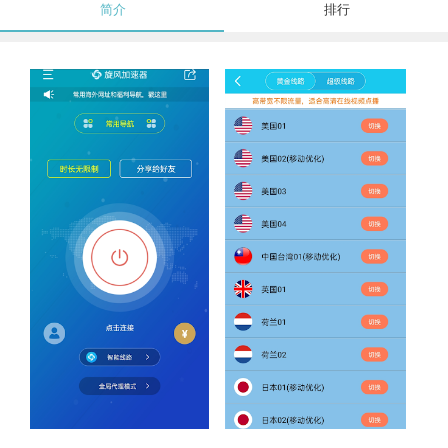
简介
排行