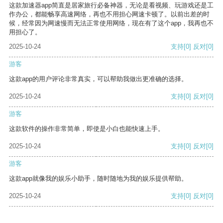
这款加速器app简直是居家旅行必备神器，无论是看视频、玩游戏还是工
作办公，都能畅享高速网络，再也不用担心网速卡顿了。以前出差的时
候，经常因为网速慢而无法正常使用网络，现在有了这个app，我再也不
用担心了。
2025-10-24
支持
[0]
反对
[0]
游客
这款app的用户评论非常真实，可以帮助我做出更准确的选择。
2025-10-24
支持
[0]
反对
[0]
游客
这款软件的操作非常简单，即使是小白也能快速上手。
2025-10-24
支持
[0]
反对
[0]
游客
这款app就像我的娱乐小助手，随时随地为我的娱乐提供帮助。
2025-10-24
支持
[0]
反对
[0]