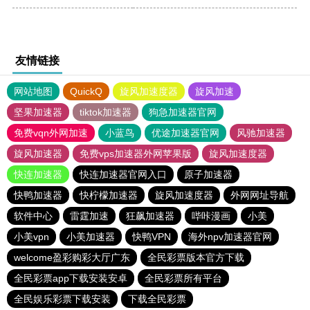
友情链接
网站地图
QuickQ
旋风加速度器
旋风加速
坚果加速器
tiktok加速器
狗急加速器官网
免费vqn外网加速
小蓝鸟
优途加速器官网
风驰加速器
旋风加速器
免费vps加速器外网苹果版
旋风加速度器
快连加速器
快连加速器官网入口
原子加速器
快鸭加速器
快柠檬加速器
旋风加速度器
外网网址导航
软件中心
雷霆加速
狂飙加速器
哔咔漫画
小美
小美vpn
小美加速器
快鸭VPN
海外npv加速器官网
welcome盈彩购彩大厅广东
全民彩票版本官方下载
全民彩票app下载安装安卓
全民彩票所有平台
全民娱乐彩票下载安装
下载全民彩票