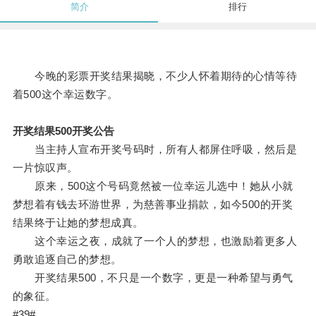
简介
排行
今晚的彩票开奖结果揭晓，不少人怀着期待的心情等待
着500这个幸运数字。
开奖结果500开奖公告
当主持人宣布开奖号码时，所有人都屏住呼吸，然后是
一片惊叹声。
原来，500这个号码竟然被一位幸运儿选中！她从小就
梦想着有钱去环游世界，为慈善事业捐款，如今500的开奖
结果终于让她的梦想成真。
这个幸运之夜，成就了一个人的梦想，也激励着更多人
勇敢追逐自己的梦想。
开奖结果500，不只是一个数字，更是一种希望与勇气
的象征。
#39#