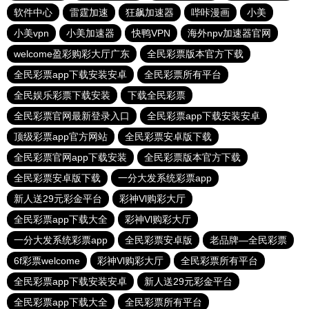
软件中心
雷霆加速
狂飙加速器
哔咔漫画
小美
小美vpn
小美加速器
快鸭VPN
海外npv加速器官网
welcome盈彩购彩大厅广东
全民彩票版本官方下载
全民彩票app下载安装安卓
全民彩票所有平台
全民娱乐彩票下载安装
下载全民彩票
全民彩票官网最新登录入口
全民彩票app下载安装安卓
顶级彩票app官方网站
全民彩票安卓版下载
全民彩票官网app下载安装
全民彩票版本官方下载
全民彩票安卓版下载
一分大发系统彩票app
新人送29元彩金平台
彩神Vl购彩大厅
全民彩票app下载大全
彩神Vl购彩大厅
一分大发系统彩票app
全民彩票安卓版
老品牌—全民彩票
6f彩票welcome
彩神Vl购彩大厅
全民彩票所有平台
全民彩票app下载安装安卓
新人送29元彩金平台
全民彩票app下载大全
全民彩票所有平台