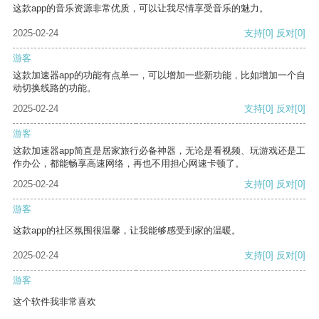
这款app的音乐资源非常优质，可以让我尽情享受音乐的魅力。
2025-02-24
支持
[0]
反对
[0]
游客
这款加速器app的功能有点单一，可以增加一些新功能，比如增加一个自
动切换线路的功能。
2025-02-24
支持
[0]
反对
[0]
游客
这款加速器app简直是居家旅行必备神器，无论是看视频、玩游戏还是工
作办公，都能畅享高速网络，再也不用担心网速卡顿了。
2025-02-24
支持
[0]
反对
[0]
游客
这款app的社区氛围很温馨，让我能够感受到家的温暖。
2025-02-24
支持
[0]
反对
[0]
游客
这个软件我非常喜欢