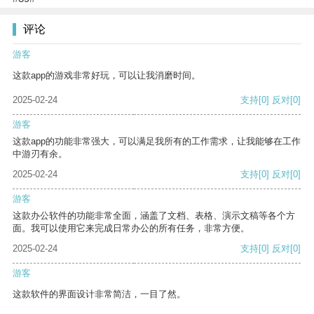
评论
游客
这款app的游戏非常好玩，可以让我消磨时间。
2025-02-24
支持
[0]
反对
[0]
游客
这款app的功能非常强大，可以满足我所有的工作需求，让我能够在工作
中游刃有余。
2025-02-24
支持
[0]
反对
[0]
游客
这款办公软件的功能非常全面，涵盖了文档、表格、演示文稿等各个方
面。我可以使用它来完成日常办公的所有任务，非常方便。
2025-02-24
支持
[0]
反对
[0]
游客
这款软件的界面设计非常简洁，一目了然。